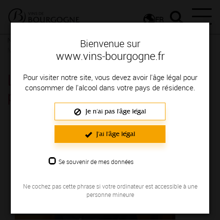
FR
Nos ressources
L'appellation Mâcon plus vue par Théo et Paul
Bienvenue sur
Merlin
www.vins-bourgogne.fr
L'appellation Mâcon plus vue
Pour visiter notre site, vous devez avoir l'âge légal pour
consommer de l'alcool dans votre pays de résidence.
par Théo et Paul Merlin
Je n'ai pas l'âge légal
J'ai l'âge légal
Se souvenir de mes données
Ne cochez pas cette phrase si votre ordinateur est accessible à une
personne mineure