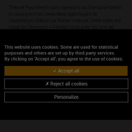
Théo et Paul Merlin sont vignerons au Domaine Merlin,
ils soulignent les caractères spécifiques de
l'appellation Mâcon La Roche Vineuse. Cette vidéo est
issue de l’émission « Rendez-vous avec les vins de
Bourgogne » de mars 2020.
This website uses cookies. Some are used for statistical
Thématique : Pour découvrir
purposes and others are set up by third party services.
Ajouté le 04 mars 2021
By clicking on 'Accept all', you agree to the use of cookies.
Accept all
Mots-clés
appellation
bourgogne
aoc
mâcon
vin
bourgogne
Reject all cookies
Personalize
Accéder au média