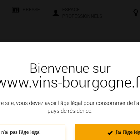
PRESSE
ESPACE
PROFESSIONNELS
& SAVOIR-FAIRE
CONSEILS ET DÉGUSTATION
VISITES E
Bienvenue sur
www.vins-bourgogne.f
rs de sa géologie et de sa géographie
ptée au travers de sa géologie et d
re site, vous devez avoir l'âge légal pour consommer de l'
pays de résidence.
Les vins de Bourgogne vous invitent 
Vins de Bourgogne, pour découvrir les
Irancy. Du fait de la configuration p
 n'ai pas l'âge légal
J'ai l'âge lé
conditions environnementales adapté