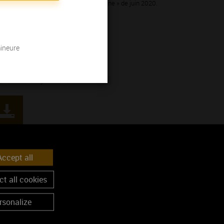
« Rendez-vous avec les vins de Bourgogne » de juin 2020.
mineure
Vins
Vignoble
oenotourisme
ccept all
t all cookies
rsonalize