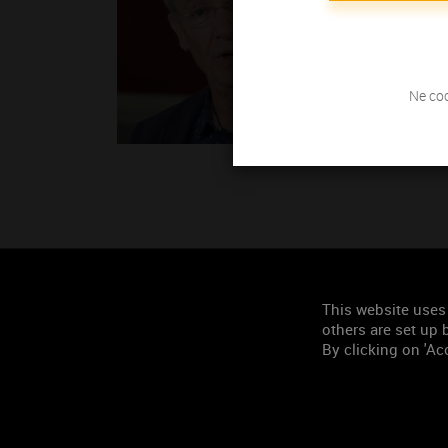
Ne coc
This website uses
others are set up b
By clicking on 'Acc