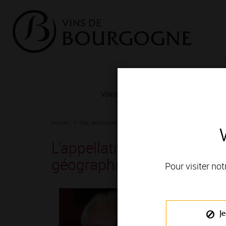
VINS ET TERROIRS
VIGNERONS 
Accueil
Nos ressources
L'appellation Irancy décryptée au trave
L'appellation Irancy décry
géographie
Pour visiter not
Je