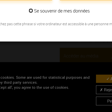
Cette vidéo est issue de l’émission 
Se souvenir de mes données
Thématique : Pour découvrir
Ajouté le 02 mars 2021
hez pas cette phrase si votre ordinateur est accessible à une personne 
Mots-clés
Appellation
Irancy
Bourgogne
Accéder au média
 cookies. Some are used for statistical purposes and
A
y third party services.
Similaires
ept all', you agree to the use of cookies.
Rejec
Pe