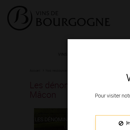
VINS ET TERROIRS
VIGNERONS 
Accueil
Nos ressources
Les dénominations géographiques des
Les dénominations géogra
Mâcon
Pour visiter not
Je