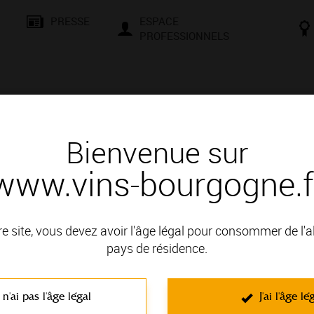
PRESSE
ESPACE
PROFESSIONNELS
& SAVOIR-FAIRE
CONSEILS ET DÉGUSTATION
VISITES E
Bienvenue sur
www.vins-bourgogne.f
 appellations Bourgogne et Mâcon
phiques des appellations Bourgog
re site, vous devez avoir l'âge légal pour consommer de l'
pays de résidence.
Les dénominations géographiques d
 n'ai pas l'âge légal
J'ai l'âge lé
Thématique : Pour découvrir