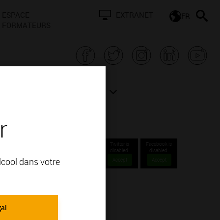
ESPACE
EXTRANET
FR
FORMATEURS
N BOURGOGNE
ACTUALITÉS
r
ne et
Twitter is
Facebook is
disabled.
disabled.
alcool dans votre
Accept
Accept
es appellations Bourgogne et Mâcon
gal