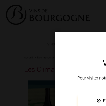
VINS ET TERROIRS
VIGNERONS 
Accueil
Nos ressources
Les Climats de Bourgogne
Les Climats de Bourgogne
Pour visiter not
Je