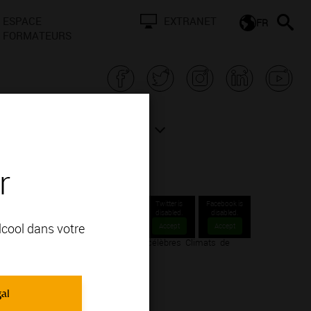
ESPACE
EXTRANET
FR
FORMATEURS
N BOURGOGNE
ACTUALITÉS
r
Twitter is
Facebook is
disabled.
disabled.
alcool dans votre
Accept
Accept
ous. Partez à la découverte des plus célèbres Climats de
coups de cœurs !
gal