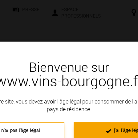
PRESSE
ESPACE
PROFESSIONNELS
& SAVOIR-FAIRE
CONSEILS ET DÉGUSTATION
VISITES E
Bienvenue sur
www.vins-bourgogne.f
re site, vous devez avoir l'âge légal pour consommer de l'
Eveillez l’explorateur qui est en v
pays de résidence.
Bourgogne !
Des milliers de Climats… autant de 
 n'ai pas l'âge légal
J'ai l'âge lé
Thématique : Pour découvrir