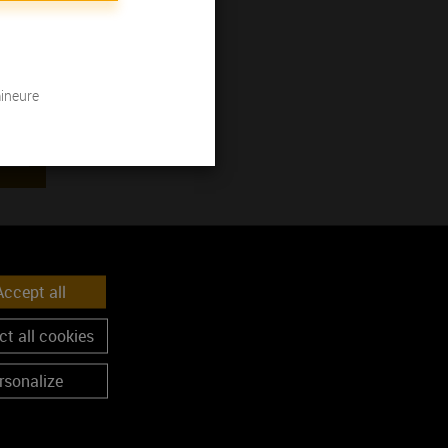
mineure
ccept all
t all cookies
rsonalize