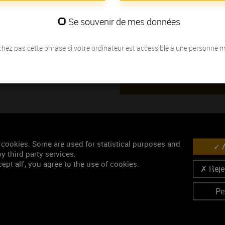
Ajouté le 23 décembre 2019
Se souvenir de mes données
Mots-clés
Climats
Bourgogne
terroir
hez pas cette phrase si votre ordinateur est accessible à une personne 
Accéder au média
Similaires
 cookies. Some are used for statistical purposes and
A
y third party services.
ept all', you agree to the use of cookies.
Rejec
Pe