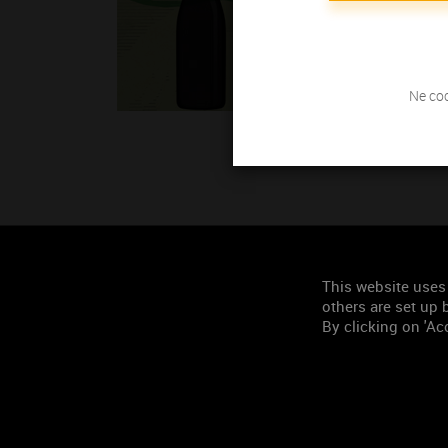
Ne coc
This website uses
others are set up b
By clicking on 'Acc