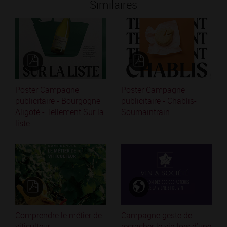
Similaires
Poster Campagne
Poster Campagne
publicitaire - Bourgogne
publicitaire - Chablis-
Aligoté - Tellement Sur la
Soumaintrain
liste
Comprendre le métier de
Campagne geste de
viticulteur
recracher le vin lors d'une