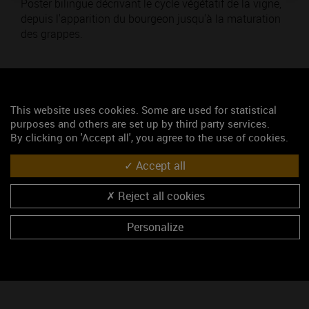
Poster bilingue décrivant le cycle végétatif de la vigne,
depuis l'apparition du bourgeon jusqu'à la maturation
des grappes.
Thématique : Pour découvrir
This website uses cookies. Some are used for statistical
Poids : 703,78 Ko
purposes and others are set up by third party services.
Ajouté le 24 janvier 2017
By clicking on 'Accept all', you agree to the use of cookies.
Accept all
Mots-clés
Poster
viticulture
cycle végétatif
vigne
Reject all cookies
Personalize
Télécharger