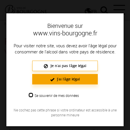
FR
Nos ressources
Poster - Le cycle végétatif de la vigne
Bienvenue sur
www.vins-bourgogne.fr
Poster - Le cycle végétatif de la
Pour visiter notre site, vous devez avoir l'âge légal pour
vigne
consommer de l'alcool dans votre pays de résidence.
Je n'ai pas l'âge légal
J'ai l'âge légal
Se souvenir de mes données
Ne cochez pas cette phrase si votre ordinateur est accessible à une
personne mineure