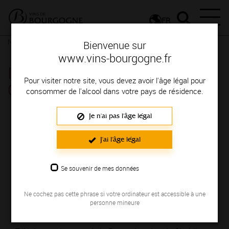
FR
Nos ressources
Itinéraire - Route des vins en Côte de Beaune
Bienvenue sur
www.vins-bourgogne.fr
Itinéraire - Route des vins en
Pour visiter notre site, vous devez avoir l'âge légal pour
Côte de Beaune
consommer de l'alcool dans votre pays de résidence.
Je n'ai pas l'âge légal
J'ai l'âge légal
Se souvenir de mes données
Ne cochez pas cette phrase si votre ordinateur est accessible à une
personne mineure