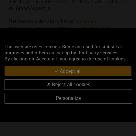
Téléchargez la carte de la Route des vins de Chablis et
du Grand Auxerrois.
Rendez-vous dans la rubrique
"Visites en
Bourgogne"
pour en savoir plus. Découvrez tout
sur
l'oenotourisme en Bourgogne.
This website uses cookies. Some are used for statistical
purposes and others are set up by third party services.
Thématique : Pour voyager
By clicking on 'Accept all', you agree to the use of cookies.
Poids : 640,18 Ko
Ajouté le 20 janvier 2017
Accept all
Reject all cookies
Mots-clés
Route des vins
carte
vignoble
tourisme
Beaune
Personalize
Télécharger