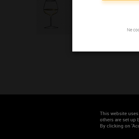
Ne coc
This website uses
others are set up b
By clicking on 'Acc