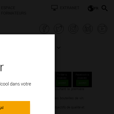
ESPACE
EXTRANET
FR
FORMATEURS
N BOURGOGNE
ACTUALITÉS
r
Twitter is
Facebook is
disabled.
disabled.
alcool dans votre
Accept
Accept
rypter une étiquette de vin… Elle est pourtant la première
e et surtout ce que l’on boit.
ultatives se côtoient sur l’étiquette des bouteilles de vin.
r une étiquette répondent à plusieurs objectifs de qualité et
gal