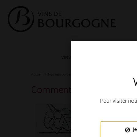
VINS ET TERROIRS
VIGNERONS 
Accueil
Nos ressources
Comment lire mes étiquettes ?
Comment lire mes étiquett
Pour visiter not
Je