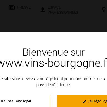
PRESSE
ESPACE
PROFESSIONNELS
& SAVOIR-FAIRE
CONSEILS ET DÉGUSTATION
VISITES E
Bienvenue sur
www.vins-bourgogne.f
es ?
re site, vous devez avoir l'âge légal pour consommer de l'
Il n’est pas toujours facile de déc
pays de résidence.
approche pour savoir ce que l’on achèt
Mentions obligatoires et mentions fac
Elles sont loin d’être décoratives…
Les mentions obligatoires figurant su
 n'ai pas l'âge légal
J'ai l'âge lé
d’information.