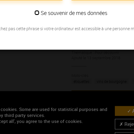
Régies par des règlements communau
pour guider les consommateurs dans 
Se souvenir de mes données
Les mentions facultatives apporten
En Bourgogne, elles racontent toute 
comment il a été fabriqué, son millé
hez pas cette phrase si votre ordinateur est accessible à une personne 
Grâce à ces renseignements, vous s
son âge… Pour une dégustation au pl
Thématique : Pour découvrir
Ajouté le 13 septembre 2018
Mots-clés
étiquettes
vins de bourgogne
Accéder au média
 cookies. Some are used for statistical purposes and
A
y third party services.
ept all', you agree to the use of cookies.
Rejec