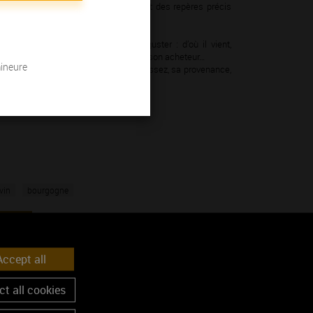
taires européens, elles fournissent des repères précis
leurs choix.
t de nombreux renseignements.
l’histoire du vin que vous allez déguster : d’où il vient,
sime et, dans quelques cas, le nom de son acheteur…
mineure
avez exactement quel vin vous choisissez, sa provenance,
us près de vos envies.
vin
bourgogne
ccept all
t all cookies