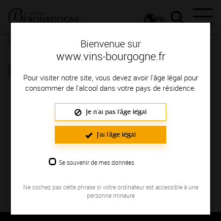
FR
Nos ressources
Monthélie
Bienvenue sur
www.vins-bourgogne.fr
Monthélie
Pour visiter notre site, vous devez avoir l'âge légal pour
consommer de l'alcool dans votre pays de résidence.
Je n'ai pas l'âge légal
J'ai l'âge légal
Se souvenir de mes données
Vue 360° de l’appellation Monthélie. Voir plus
d’informations sur la fiche
Monthélie
.
Ne cochez pas cette phrase si votre ordinateur est accessible à une
personne mineure
Thématique : Visites virtuelles
Ajouté le 04 juillet 2017