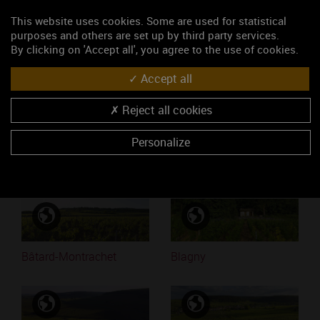
This website uses cookies. Some are used for statistical
purposes and others are set up by third party services.
Mots-clés
By clicking on 'Accept all', you agree to the use of cookies.
Latricières-Chambertin
Accept all
Accéder au média
Reject all cookies
Personalize
Similaires
Bâtard-Montrachet
Blagny