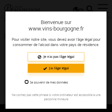
FR
Nos ressources
Latricières-Chambertin
Bienvenue sur
www.vins-bourgogne.fr
Latricières-Chambertin
Pour visiter notre site, vous devez avoir l'âge légal pour
consommer de l'alcool dans votre pays de résidence.
Je n'ai pas l'âge légal
J'ai l'âge légal
Se souvenir de mes données
Vue 360° de l’appellation Latricières-Chambertin. Voir
plus d’informations sur la fiche
Latricières-Chambertin
.
Ne cochez pas cette phrase si votre ordinateur est accessible à une
personne mineure
Thématique : Visites virtuelles
Ajouté le 04 juillet 2017