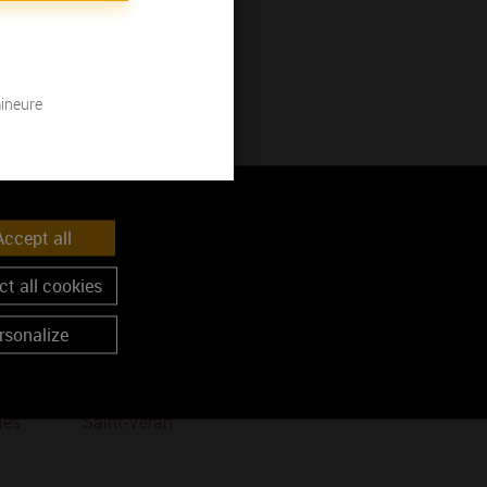
s
mineure
ccept all
t all cookies
rsonalize
les
Saint-Véran