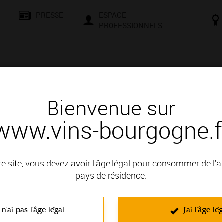
PRESSE
ESPACE
PROFESSIONNELS
& SAVOIR-FAIRE
CONSEILS ET DÉGUSTATION
VISITES E
Bienvenue sur
www.vins-bourgogne.f
 Beaumonts
re site, vous devez avoir l'âge légal pour consommer de l'
Vue 360° de l’appellation Chorey-Lès
pays de résidence.
Beaune
.
 n'ai pas l'âge légal
J'ai l'âge lé
Thématique : Visites virtuelles
Ajouté le 04 juillet 2017