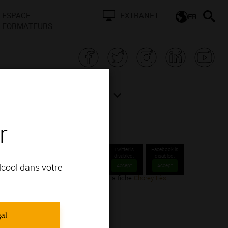
ESPACE
EXTRANET
FR
FORMATEURS
N BOURGOGNE
ACTUALITÉS
r
Twitter is
Facebook is
disabled.
disabled.
alcool dans votre
Accept
Accept
-Beaune. Voir plus d’informations sur la fiche
Chorey-Lès-
gal