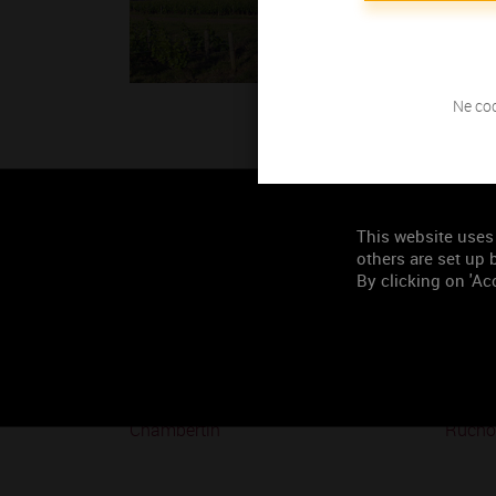
Ne coc
This website uses
others are set up b
By clicking on 'Acc
Chambertin
Rucho