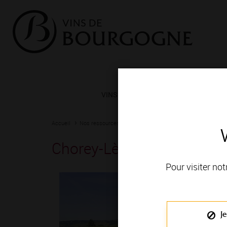
VINS ET TERROIRS
VIGNERONS 
Accueil
Nos ressources
Chorey-Lès-Beaune - Les Beaumonts
Chorey-Lès-Beaune - Les
Pour visiter not
Je