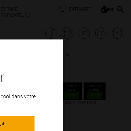
ESPACE
EXTRANET
FR
FORMATEURS
N BOURGOGNE
ACTUALITÉS
r
Twitter is
Facebook is
disabled.
disabled.
alcool dans votre
Accept
Accept
-Montrachet / Abbaye de Morgeot. Voir plus d’informations
gal