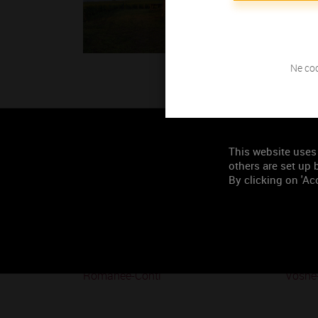
Ne coc
This website uses
others are set up b
By clicking on 'Acc
Romanée-Conti
Vosne