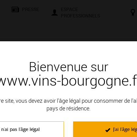
PRESSE
ESPACE
PROFESSIONNELS
& SAVOIR-FAIRE
CONSEILS ET DÉGUSTATION
VISITES E
Bienvenue sur
www.vins-bourgogne.f
rgeot
Abbaye de Morgeot
re site, vous devez avoir l'âge légal pour consommer de l'
Vue 360° de l’appellation Chassagne
pays de résidence.
sur la fiche
Chassagne-Montrachet
.
 n'ai pas l'âge légal
J'ai l'âge lé
Thématique : Visites virtuelles
Ajouté le 04 juillet 2017