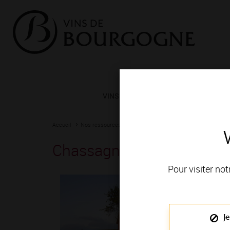
VINS ET TERROIRS
VIGNERONS 
Accueil
Nos ressources
Chassagne-Montrachet - Abbaye de Mo
Chassagne-Montrachet - 
Pour visiter not
Je