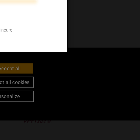
e Morgeot
mineure
ccept all
t all cookies
rsonalize
Petit Chablis