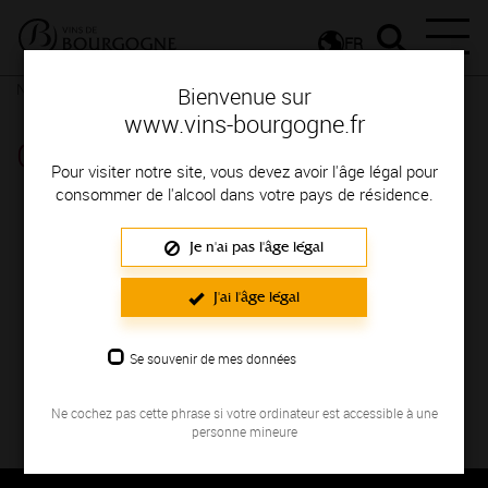
FR
Nos ressources
Chambertin - Clos de Bèze
Bienvenue sur
www.vins-bourgogne.fr
Chambertin - Clos de Bèze
Pour visiter notre site, vous devez avoir l'âge légal pour
consommer de l'alcool dans votre pays de résidence.
Je n'ai pas l'âge légal
J'ai l'âge légal
Se souvenir de mes données
Vue 360° de l’appellation Chambertin Clos de Bèze.
Voir plus d’informations sur la fiche
Chambertin Clos
de Bèze
.
Ne cochez pas cette phrase si votre ordinateur est accessible à une
personne mineure
Thématique : Visites virtuelles