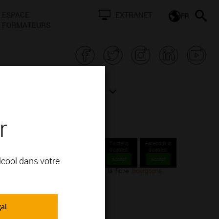
ESPACE
EXTRANET
FR
FORMATEURS
N BOURGOGNE
ACTUALITÉS
r
Twitter is
Facebook is
disabled.
disabled.
alcool dans votre
Accept
Accept
 Chitry. Voir plus d’informations sur la fiche
Bourgogne
gal