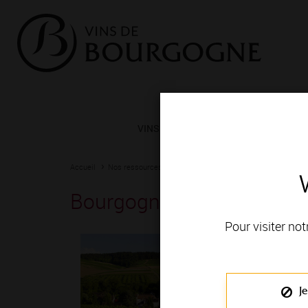
VINS ET TERROIRS
VIGNERONS 
Accueil
Nos ressources
Bourgogne Chitry
Bourgogne Chitry
Pour visiter not
Je