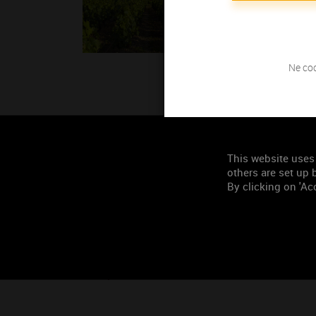
Ne coc
This website uses
others are set up b
By clicking on 'Acc
Irancy
Monta