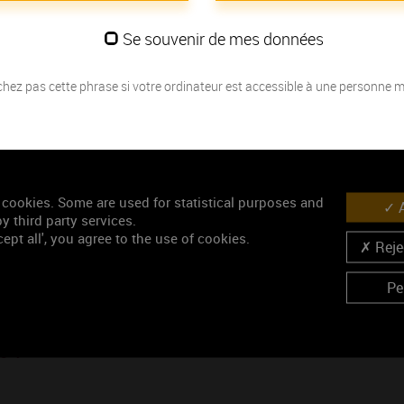
Se souvenir de mes données
Mots-clés
Bourgogne Chitry
Chitry Le Fort
hez pas cette phrase si votre ordinateur est accessible à une personne 
Accéder au média
 cookies. Some are used for statistical purposes and
A
y third party services.
Similaires
ept all', you agree to the use of cookies.
Rejec
Pe
gny
Criots-Bâtard-Montrachet