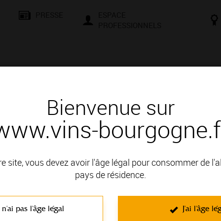
PRESSE
ESPACE
PROFESSIONNELS
& SAVOIR-FAIRE
CONSEILS ET DÉGUSTATION
VISITES E
Bienvenue sur
www.vins-bourgogne.f
re site, vous devez avoir l'âge légal pour consommer de l'
Vue 360° de l’appellation Bourgogne
pays de résidence.
Chitry
.
 n'ai pas l'âge légal
J'ai l'âge lé
Thématique : Visites virtuelles
Ajouté le 03 juillet 2017