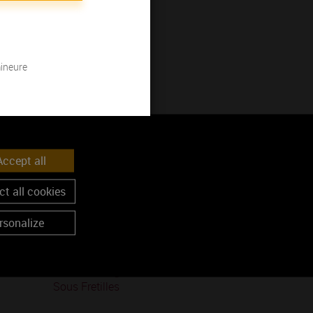
mineure
ccept all
t all cookies
rsonalize
Pernand-Vergelesses 1er Cru Îles
Sous Fretilles