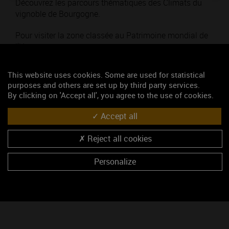
Découvrez les parcours thématiques des Climats du
vignoble de Bourgogne.
Pour visiter la zone classée au Patrimoine mondial de
l'Unesco.
This website uses cookies. Some are used for statistical
Thématique : Pour voyager
purposes and others are set up by third party services.
Poids :
By clicking on 'Accept all', you agree to the use of cookies.
Ajouté le 31 janvier 2017
Accept all
Mots-clés
Reject all cookies
Climats de Bourgogne
UNESCO
Lieux-Dits
Parcours de visites
itinéraires
Personalize
Télécharger