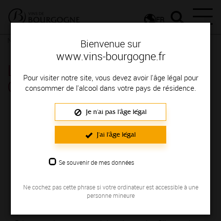
FR
Nos ressources
Les parcours thématiques des Climats
Bienvenue sur
www.vins-bourgogne.fr
Les parcours thématiques des
Pour visiter notre site, vous devez avoir l'âge légal pour
Climats
consommer de l'alcool dans votre pays de résidence.
Je n'ai pas l'âge légal
J'ai l'âge légal
Se souvenir de mes données
Ne cochez pas cette phrase si votre ordinateur est accessible à une
personne mineure