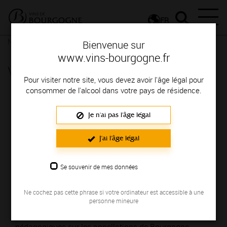
FR
Nos ressources
Vidéothèque
Bienvenue sur
www.vins-bourgogne.fr
Vidéothèque
Pour visiter notre site, vous devez avoir l'âge légal pour
consommer de l'alcool dans votre pays de résidence.
Je n'ai pas l'âge légal
J'ai l'âge légal
Se souvenir de mes données
Ne cochez pas cette phrase si votre ordinateur est accessible à une
personne mineure
Le vignoble de Bourgogne vu du ciel, des témoignages
de vignerons, des Interviews d'experts, des vidéos