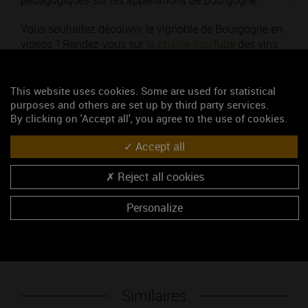
pédagogiques sur les appellations de Bourgogne...
Vous souhaitez découvrir le vignoble de Bourgogne en
vidéos ? Rendez-vous sur
la chaîne YouTube
des vins
de Bourgogne.
This website uses cookies. Some are used for statistical
Thématique : Pour découvrir
purposes and others are set up by third party services.
Ajouté le 27 janvier 2017
By clicking on 'Accept all', you agree to the use of cookies.
Accept all
Mots-clés
Vidéos
vidéothèque
YouTube
chaîne
Reject all cookies
Personalize
Accéder au média
Similaires