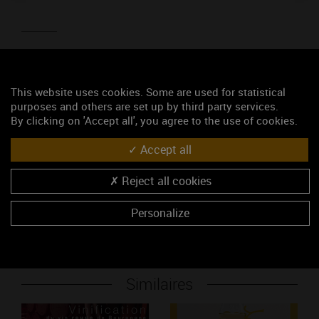
Thématique : Pour découvrir
Poids : 3,78 Mo
Ajouté le 25 janvier 2017
This website uses cookies. Some are used for statistical
purposes and others are set up by third party services.
By clicking on 'Accept all', you agree to the use of cookies.
Mots-clés
Cépage
Chardonnay
Vins blancs
Vins de Bourgogne
Accept all
Poster
Reject all cookies
Télécharger
Personalize
Similaires