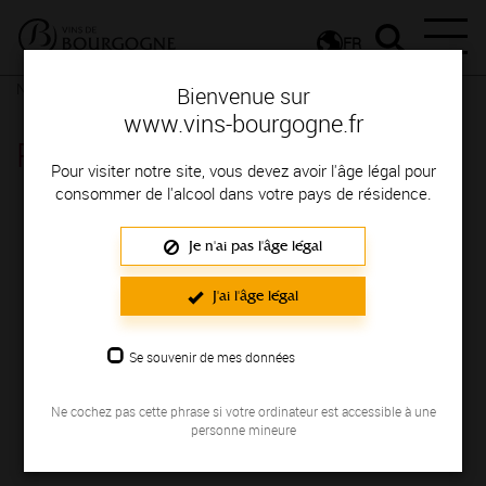
FR
Nos ressources
Poster - Chardonnay
Bienvenue sur
www.vins-bourgogne.fr
Poster - Chardonnay
Pour visiter notre site, vous devez avoir l'âge légal pour
consommer de l'alcool dans votre pays de résidence.
Je n'ai pas l'âge légal
J'ai l'âge légal
Se souvenir de mes données
Ne cochez pas cette phrase si votre ordinateur est accessible à une
personne mineure
Chardonnay : le cépage des vins blancs de Bourgogne.