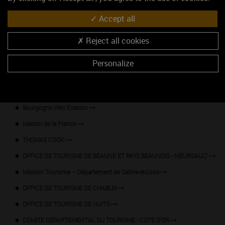
Hôtel voco Beaune - Cité des Vins
Accept all
Restaurant Monaka
Reject all cookies
Spa Gemology Beaune
Office de tourisme de Mâcon
Personalize
AGENCE DE DEVELOPPEMENT TOURISTIQUE DE L’YONNE
Vins et Oenotourisme
Bourgogne Vélo Evasion
Maison de la France
THOMAS COOK
OFFICE DE TOURISME DE BEAUNE ET PAYS BEAUNOIS - MEURSAULT
Mission Tourisme – Département de Saône-et-Loire
OFFICE DE TOURISME DE CHABLIS
OFFICE DE TOURISME DE NUITS
COMITE DEPARTEMENTAL DU TOURISME - COTE D'OR