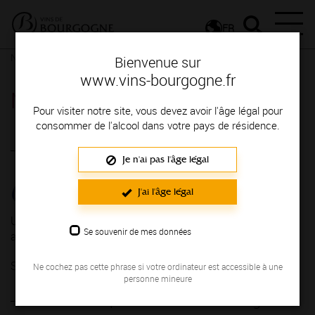
FR
Nos partenaires
Tourisme
UNAT Bourgogne
Bienvenue sur
www.vins-bourgogne.fr
Nos partenaires
Pour visiter notre site, vous devez avoir l'âge légal pour
consommer de l'alcool dans votre pays de résidence.
UNAT Bourgogne
Je n'ai pas l'âge légal
J'ai l'âge légal
UNAT Bourgogne : entrez en Bourgogne avec les
Se souvenir de mes données
associations de tourisme -
Site Internet :
http://www.unat-bourgogne.asso.fr/
Ne cochez pas cette phrase si votre ordinateur est accessible à une
personne mineure
Les autres partenaires de la catégorie