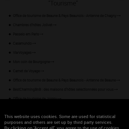
"Tourisme"
Office de tourisme de Beaune & Pays Beaunois - Antenne de Chagny
Chambres d'hôtes Jolivet
Passeio em Paris
Casamundo
Via-Voyages
Mon coin de Bourgogne
Carnet de Voyage
Office de tourisme de Beaune & Pays Beaunois - Antenne de Beaune
BestCharmingBnB : des maisons d'hôtes selectionnées pour vous
Office de tourisme de Joigny
Office de tourisme de Beaune & Pays Beaunois - Nolay
This website uses cookies. Some are used for statistical
Office de tourisme de Beaune & Pays Beaunois - Santenay
purposes and others are set up by third party services.
Office de tourisme de Beaune & Pays Beaunois - Savigny-les-Beaune
By clicking on 'Accept all', you agree to the use of cookies.