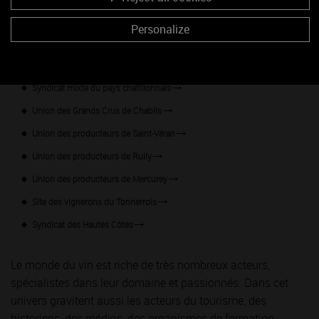
Union des producteurs de Viré-Clessé
Personalize
Syndicat de défense de l'appellation Irancy
Union des Producteurs des Grands Vins Blancs de Montagny
Syndicat mixte du pays chatillonnais
Union des Grands Crus de Chablis
Union des producteurs de Saint-Véran
Union des producteurs de Rully
Union des producteurs de Mercurey
Site des vignerons du Tonnerrois
Syndicat des Hautes Côtes
Le monde du vin est riche de très nombreux acteurs,
spécialistes dans leur domaine et passionnés. Dans cet
univers gravitent aussi les acteurs du tourisme, des
historiens, des médias, des organismes de formation…