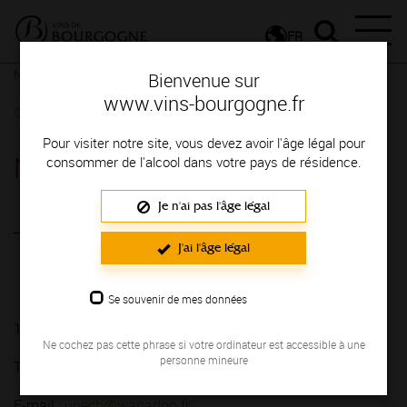
FR
Nos partenaires
Syndicats d'appellations de Bourgogne
Bienvenue sur
U.P.E.C. (UNION DES PRODUCTEURS ELABORATEURS DE
www.vins-bourgogne.fr
CREMANT DE BOURGOGNE)
Pour visiter notre site, vous devez avoir l'âge légal pour
Nos partenaires
consommer de l'alcool dans votre pays de résidence.
Je n'ai pas l'âge légal
U.P.E.C. (UNION DES PRODUCTEURS
J'ai l'âge légal
ELABORATEURS DE CREMANT DE
BOURGOGNE)
Se souvenir de mes données
134 Route de Dijon - 21200 BEAUNE
Ne cochez pas cette phrase si votre ordinateur est accessible à une
personne mineure
Tél. : (33) 03 80 22 32 50 - Fax : (33) 03 80 22 23 18
E-mail :
upecb@wanadoo.fr