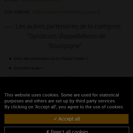
Site Internet :
http://www.cremantbourgogne.fr
Les autres partenaires de la catégorie
"Syndicats d'appellations de
Bourgogne"
Union des producteurs du cru Pouilly Fuissé
Vosne-Romanée
Union des producteurs de vins de Mâcon
https://www.chablis.fr: site internet pour découvrir l'appellation
CHABLIS
This website uses cookies. Some are used for statistical
purposes and others are set up by third party services.
Union des producteurs de Coulanges la Vineuse
By clicking on 'Accept all', you agree to the use of cookies.
Syndicat de l'appellation Gevrey-Chambertin
Accept all
Syndicat de l'appellation Beaune
Reject all cookies
Union des producteurs de Pouilly-Fuissé