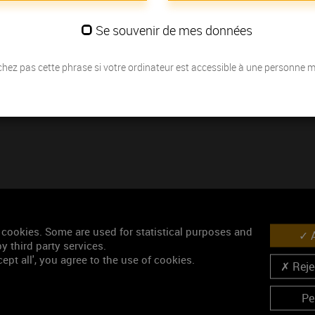
Les autres partenaires de la catégorie 
Se souvenir de mes données
L'Yonne Républicaine
Le Journal de Saône et Loire
hez pas cette phrase si votre ordinateur est accessible à une personne 
 cookies. Some are used for statistical purposes and
A
y third party services.
ept all', you agree to the use of cookies.
Rejec
Pe