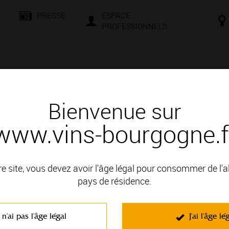
PRESSE
ESPACE
PROFESSIONNELS
& SAVOIR-FAIRE
CONSEILS ET DÉGUSTATION
VISITES E
Bienvenue sur
www.vins-bourgogne.f
re site, vous devez avoir l'âge légal pour consommer de l'
pays de résidence.
Le Bien Public
Site Internet :
http://www.bienpublic.com
 n'ai pas l'âge légal
J'ai l'âge lé