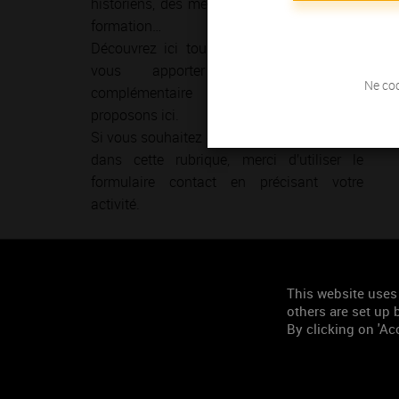
historiens, des médias, des organismes de
formation…
Découvrez ici tous les sites qui pourront
vous apporter une information
Ne coc
complémentaire de celle que nous
proposons ici.
Si vous souhaitez que votre site apparaisse
dans cette rubrique, merci d’utiliser le
formulaire contact en précisant votre
activité.
This website uses
AUTRES CATÉGORIES
others are set up b
By clicking on 'Acc
Autres sites partenaires
Confréries vineuses
Culture / Histoire de la Vigne et du Vin