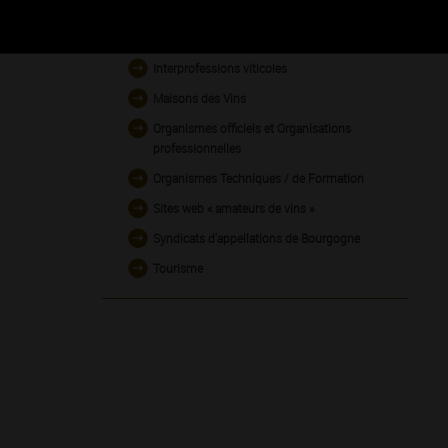
Formation - information sur la Vigne et le Vin
en France
Interprofessions viticoles
Maisons des Vins
Organismes officiels et Organisations
professionnelles
Organismes Techniques / de Formation
Sites web « amateurs de vins »
Syndicats d'appellations de Bourgogne
Tourisme