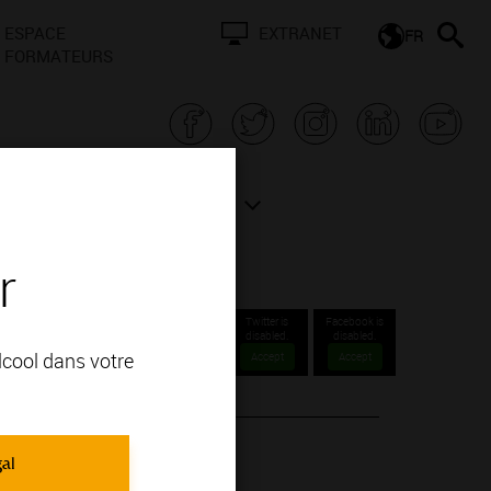
ESPACE
EXTRANET
FR
FORMATEURS
N BOURGOGNE
ACTUALITÉS
r
Twitter is
Facebook is
disabled.
disabled.
alcool dans votre
Accept
Accept
gal