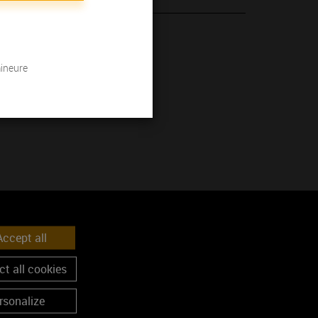
"Presse régionale"
mineure
ccept all
t all cookies
rsonalize