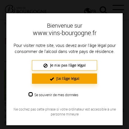
FR
Nos partenaires
Tourisme
Bourgogne Vélo Evasion
Bienvenue sur
www.vins-bourgogne.fr
Nos partenaires
Pour visiter notre site, vous devez avoir l'âge légal pour
consommer de l'alcool dans votre pays de résidence.
Bourgogne Vélo Evasion
Je n'ai pas l'âge légal
J'ai l'âge légal
Se souvenir de mes données
Bourgogne Vélo Evasion organise des visites guidés des
Ne cochez pas cette phrase si votre ordinateur est accessible à une
vignobles (Cote de Beaune et de la Cote de Nuits) en vélo et
personne mineure
à pied. Adapté à votre niveau nos tours sont le meilleurs
moyen de découvrir la Bourgogne - 71150 RULLY