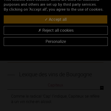
purposes and others are set up by third party services.
By clicking on 'Accept all', you agree to the use of cookies.
Liste complète
Accept all
Reject all cookies
OU UTILISEZ LA RECHERCHE
Personalize
RECHERCHEZ
Lexique des vins de Bourgogne
Capiteux
Comme le radical ‘Cap’ l’indique, Capiteux se réfère
à un vin riche en alcool.