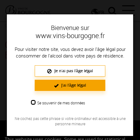
FR
Glossaire
Glossaire
Bienvenue sur
www.vins-bourgogne.fr
Capiteux | Lexique des vins de
Pour visiter notre site, vous devez avoir l'âge légal pour
Bourgogne
consommer de l'alcool dans votre pays de résidence.
Je n'ai pas l'âge légal
INDEX
J'ai l'âge légal
Sélectionnez la lettre du mot dont vous souhaitez
obtenir la définition.
Se souvenir de mes données
#
A
B
C
D
E
F
G
Ne cochez pas cette phrase si votre ordinateur est accessible à une
H
I
J
K
L
M
N
O
personne mineure
P
Q
R
S
T
U
V
This website uses cookies. Some are used for statistical