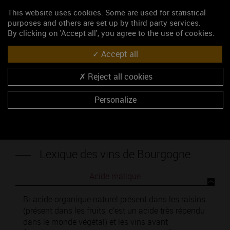
This website uses cookies. Some are used for statistical
Liste complète
purposes and others are set up by third party services.
By clicking on 'Accept all', you agree to the use of cookies.
Accept all
OU UTILISEZ LA RECHERCHE
Reject all cookies
Personalize
RECHERCHEZ
Lexique des vins de Bourgogne
Acide malique
Bi-acide organique naturel présent dans les raisins
(présent dans les fruits, c’est un acide très répendu
dans le monde végétal) et les vins avant