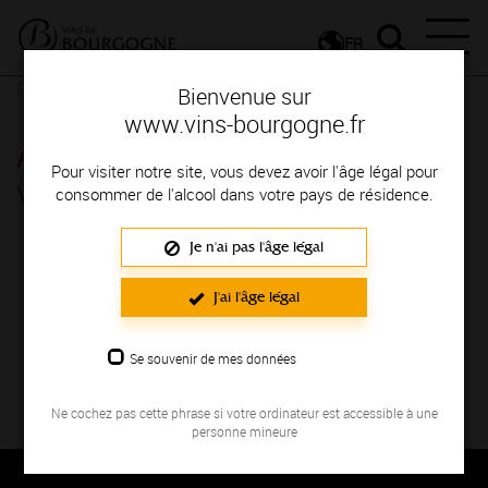
FR
Glossaire
Glossaire
Bienvenue sur
www.vins-bourgogne.fr
Acide malique | Lexique des
Pour visiter notre site, vous devez avoir l'âge légal pour
vins de Bourgogne
consommer de l'alcool dans votre pays de résidence.
Je n'ai pas l'âge légal
INDEX
J'ai l'âge légal
Sélectionnez la lettre du mot dont vous souhaitez
obtenir la définition.
Se souvenir de mes données
#
A
B
C
D
E
F
G
Ne cochez pas cette phrase si votre ordinateur est accessible à une
H
I
J
K
L
M
N
O
personne mineure
P
Q
R
S
T
U
V