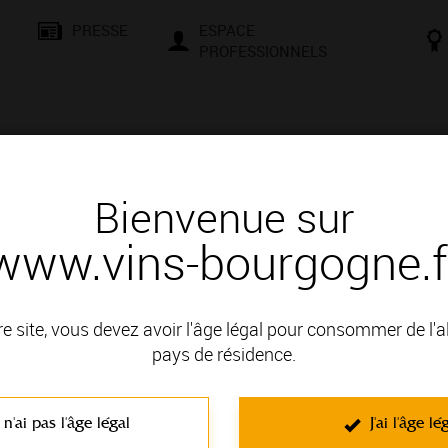
PRESSE
ESPACE
PROFESSIONNELS
& SAVOIR-FAIRE
CONSEILS ET DÉGUSTATION
VISITES E
Bienvenue sur
www.vins-bourgogne.f
des vins de Bourgogne
re site, vous devez avoir l'âge légal pour consommer de l'
pays de résidence.
Lexique des vins de Bourgogne
Acide lactique
 n'ai pas l'âge légal
J'ai l'âge lé