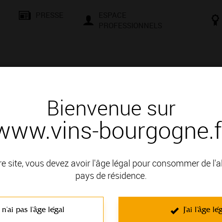
PRESSE
ESPACE
PROFESSIONNELS
& SAVOIR-FAIRE
CONSEILS ET DÉGUSTATION
VISITES E
Bienvenue sur
www.vins-bourgogne.f
re site, vous devez avoir l'âge légal pour consommer de l'
Vinification en Bourgogne
pays de résidence.
Quelles sont les étapes de vinification du crémant de Bo
 n'ai pas l'âge légal
J'ai l'âge lé