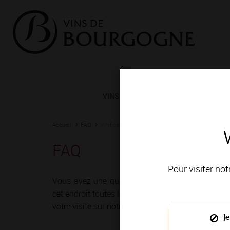
VINS ET TERROIRS
VIGNERONS 
Accueil
FAQ
Vinification en Bourgogne
FAQ
Pour visiter not
Vous avez une question? Vous trouverez à
cet endroit toutes les réponses pour faciliter
votre visite sur notre site!
Je