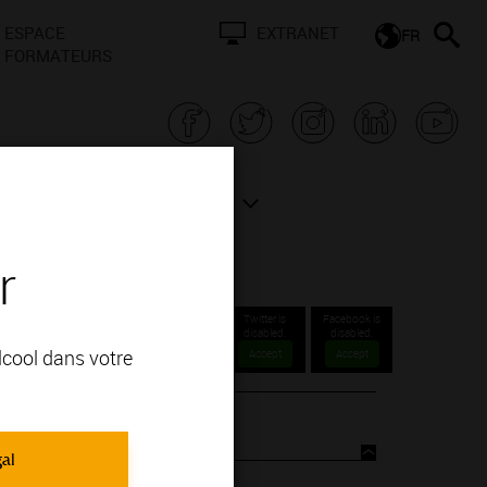
ESPACE
EXTRANET
FR
FORMATEURS
N BOURGOGNE
ACTUALITÉS
r
Twitter is
Facebook is
disabled.
disabled.
alcool dans votre
Accept
Accept
urgogne ?
gal