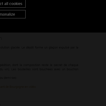
t all cookies
ux sucres et levures ajoutées (montées en pression). Elles
rsonalize
mois avant commercialisation.
s (ou remueurs automatiques) sont remuées régulièrement :
”)
solution glacée. Le dépôt forme un glaçon expulsé par la
pédition, dont la composition reste le secret de chaque
on du vin). Les bouteilles sont bouchées avec un bouchon
c ou demi-sec.
émant de Bourgogne en vidéo
?