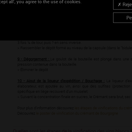
ept all', you agree to the use of cookies.
Rejec
> Produire une nouvelle fermentation en bouteilles
7 - Prise de Mousse :
Le vin fermente de nouveau en bouteille grâce a
Pe
sont conservées 9 mois minimum couchées : élevage sur lattes + 3 
> Apparition de l’effervescence (bulles)
8 - Remuage :
Les bouteilles placées têtes en bas sur des pupitre
3 fois ¼ de tour, puis ? en sens inverse.
> Rassembler le dépôt formé au niveau de la capsule (dans le “bidule
9 - Dégorgement :
Le goulot de la bouteille est plongé dans une 
pression contenue dans la bouteille.
> Éliminer le dépôt
10 - Ajout de la liqueur d’expédition / Bouchage :
La liqueur d’ex
élaborateur, est ajoutée au vin, ainsi que des sulfites (protecti
spécifique en liège recouvert d’un muselet.
> Suivant la concentration finale en sucres, le Crémant sera brut, se
Pour plus d’information découvrez
les étapes de vinifications du cr
Découvrez
le poster de vinification du crémant de Bourgogne
Quelles sont les étapes de la vinification des vins blancs 