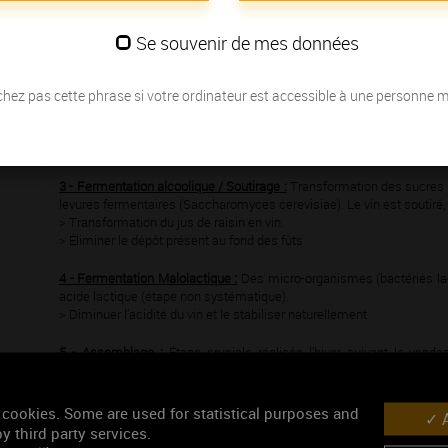
Les étapes de la vinification des
Crémants
de Bourgogne
sont les sui
1 - Pressurage Encuvage :
Une membrane gonflée presse la venda
Se souvenir de mes données
récupéré dans une cuve. Le pressurage est fractionné : sélection quali
> Obtenir le moût (jus)
hez pas cette phrase si votre ordinateur est accessible à une personne 
2 - Débourbage Soutirage :
Le jus est trouble. Les parties les plu
naturel peut être accéléré (exemple : passage au froid). Le jus « clair
> Éliminer une partie du trouble et rendre le moût plus clair
3 - Fermentation alcoolique / Soutirage :
Transformation des sucres d
levures fermentaires (Saccharomyces cerevisiae). Le vin est soutiré,
> Transformation du jus de raisin en vin.
> Éliminer le dépôt présent au fond des fûts
4 - Fermentation Malolactique :
Des micro-organismes (bactéries lact
acide lactique (étape non systématique).
> Diminuer l’acidité du vin et le stabiliser naturellement
5 - Assemblage :
Étape cruciale réalisée l’hiver suivant la ven
différentes cuvées issues de terroirs et de cépages différents.
> Créer la composition du futur Crémant et lui donner le style du prod
 cookies. Some are used for statistical purposes and
A
6 - Ajout de la liqueur de tirage :
La liqueur de tirage (sucres et levure
y third party services.
capsulées.