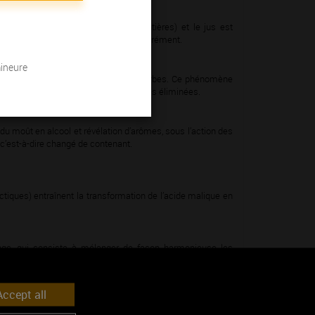
vantes :
nge blanche ou rouge (grappes entières) et le jus est
tative des jus, qui seront vinifiés séparément.
mineure
s lourdes sédimentent : ce sont les bourbes. Ce phénomène
 » est mis en cuve ou fûts, et les bourbes éliminées.
u moût en alcool et révélation d’arômes, sous l’action des
 c’est-à-dire changé de contenant.
iques) entraînent la transformation de l’acide malique en
dange, qui consiste à mélanger de façon harmonieuse les
ucteur
ccept all
s) est ajoutée au vin de base en bouteilles qui sont ensuite