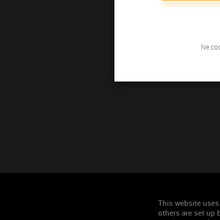
Ne coc
This website uses
others are set up b