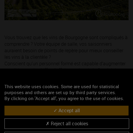
Vous trouvez que les vins de Bourgogne sont compliqués à
comprendre ? Votre équipe de salle, vos saisonniers
auraient besoin de points de repère pour mieux conseiller
les vins à la clientèle ?
Conscient qu’un personnel formé est capable d’augmenter
sensiblement le chiffre d’affaires « vin », le le Comité des
vins de Bourgogne a créé «
Les lundis de l’Ecole des vins
».
This website uses cookies. Some are used for statistical
purposes and others are set up by third party services.
Retrouvez toutes les informations
dans le calendrier des
By clicking on 'Accept all', you agree to the use of cookies.
manifestations
.
Accept all
Contact :
evelyne.perrier@bivb.com
- 03 80 25 04 87
Reject all cookies