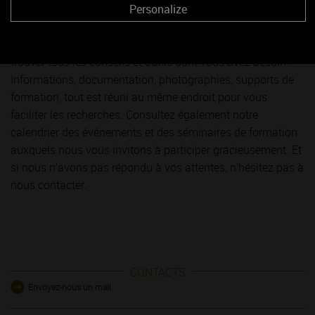
Personalize
Vous êtes sommelier, restaurateur, caviste, importateur ou
encore formateur, cet espace vous est dédié ! Bienvenue sur
votre site web des vins de Bourgogne où vous pourrez
trouver tous les conseils et outils dont vous avez besoin.
Informations, documentation, photographies, supports de
formation, tout est réuni au même endroit pour vous
faciliter les recherches. Consultez également notre
calendrier des événements et des séminaires de formation
auxquels nous vous invitons à participer gracieusement. Et
si nous n’avons pas répondu à vos attentes, n’hésitez pas à
nous contacter.
CONTACTS
Envoyez-nous un mail