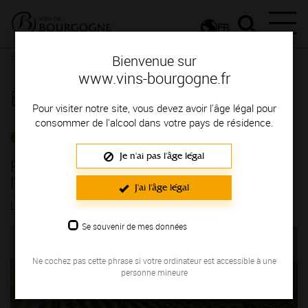
FR
Espace Professionnels
Détail d'un communiqué
Bienvenue sur
www.vins-bourgogne.fr
Espace Professionnels
Pour visiter notre site, vous devez avoir l'âge légal pour
consommer de l'alcool dans votre pays de résidence.
LES ACTUALITÉS
Je n'ai pas l'âge légal
REGION BOURGOGNE - Les Lundis de
l'Ecole des Vins
J'ai l'âge légal
LE 09/06/2026
Se souvenir de mes données
Ne cochez pas cette phrase si votre ordinateur est accessible à une
personne mineure