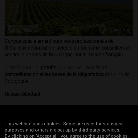
Conçue spécialement pour vous professionnels de
l'hôtellerie-restauration, acteurs du tourisme, conseillers et
vendeurs de vins de Bourgogne, sur le marché français.
Cette formation
gratuite
vous délivre
les clés de
compréhension et les bases de la dégustation
des vins de
Bourgogne.
Niveau débutant
.
Conférence-dégustation
de 3 heures, de 9h à 12h15
, elle est
proposée un lundi par mois.
This website uses cookies. Some are used for statistical
Choisissez votre date dans le calendrier 2026-2027 :
purposes and others are set up by third party services.
By clicking on 'Accept all', you agree to the use of cookies.