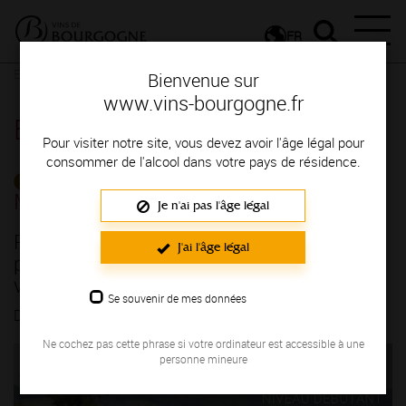
FR
Espace Professionnels
Détail d'un évenement
Bienvenue sur
www.vins-bourgogne.fr
Espace Professionnels
Pour visiter notre site, vous devez avoir l'âge légal pour
consommer de l'alcool dans votre pays de résidence.
CALENDRIER DE
MANIFESTATIONS
Je n'ai pas l'âge légal
REGION BOURGOGNE – Débutant,
J'ai l'âge légal
participez à 3h de formation gratuite sur les
vins
Se souvenir de mes données
DU 09/06/2026 AU 07/06/2027
Ne cochez pas cette phrase si votre ordinateur est accessible à une
personne mineure