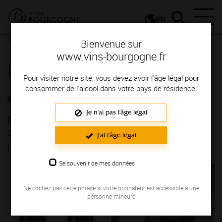
FR
Espace Professionnels
Détail d'un communiqué
Bienvenue sur
www.vins-bourgogne.fr
Espace Professionnels
Pour visiter notre site, vous devez avoir l'âge légal pour
consommer de l'alcool dans votre pays de résidence.
LES ACTUALITÉS
Je n'ai pas l'âge légal
MULTIPAYS - NOUVEAU, un cadeau
séduction pour votre clientèle !
J'ai l'âge légal
LE 16/06/2023
Se souvenir de mes données
Ne cochez pas cette phrase si votre ordinateur est accessible à une
personne mineure