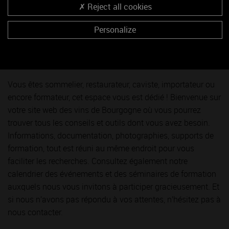
Reject all cookies
Il est désormais possible d’immortaliser ces moments en
personnalisant vos bouteilles de vins de Bourgogne,
c’est
Personalize
facile, ça prend 3 clics !
Customiser mes bouteilles de vins de Bourgogne
Vous êtes sommelier, restaurateur, caviste, importateur ou
encore formateur, cet espace vous est dédié ! Bienvenue sur
votre site web des vins de Bourgogne où vous pourrez
trouver tous les conseils et outils dont vous avez besoin.
Informations, documentation, photographies, supports de
formation, tout est réuni au même endroit pour vous
faciliter les recherches. Consultez également notre
calendrier des événements et des séminaires de formation
auxquels nous vous invitons à participer gracieusement. Et
si nous n’avons pas répondu à vos attentes, n’hésitez pas à
nous contacter.