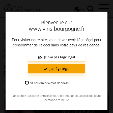
FR
Espace Professionnels
Détail d'un évenement
Bienvenue sur
www.vins-bourgogne.fr
Espace Professionnels
Pour visiter notre site, vous devez avoir l'âge légal pour
consommer de l'alcool dans votre pays de résidence.
CALENDRIER DE
MANIFESTATIONS
Je n'ai pas l'âge légal
MULTI PAYS - Rendez-vous avec les vins de
J'ai l'âge légal
Bourgogne - BOUZERON
LE 19/03/2025
Se souvenir de mes données
Ne cochez pas cette phrase si votre ordinateur est accessible à une
personne mineure