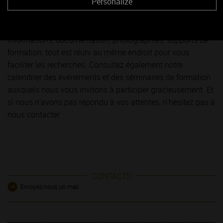
Personalize
encore formateur, cet espace vous est dédié ! Bienvenue sur
votre site web des vins de Bourgogne où vous pourrez
trouver tous les conseils et outils dont vous avez besoin.
Informations, documentation, photographies, supports de
formation, tout est réuni au même endroit pour vous
faciliter les recherches. Consultez également notre
calendrier des événements et des séminaires de formation
auxquels nous vous invitons à participer gracieusement. Et
si nous n’avons pas répondu à vos attentes, n’hésitez pas à
nous contacter.
CONTACTS
Envoyez-nous un mail