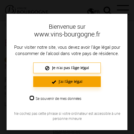
FR
Espace Professionnels
Détail d'un évenement
Bienvenue sur
www.vins-bourgogne.fr
Espace Professionnels
Pour visiter notre site, vous devez avoir l'âge légal pour
consommer de l'alcool dans votre pays de résidence.
CALENDRIER DE
MANIFESTATIONS
Je n'ai pas l'âge légal
FRANCE - Le Grand Bourgogne Hôtel
J'ai l'âge légal
revient le 22 mai 2023 pour sa 3ème édition
!
Se souvenir de mes données
LE 22/05/2023
Ne cochez pas cette phrase si votre ordinateur est accessible à une
personne mineure