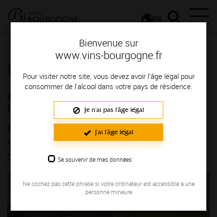
FR
Espace Professionnels
Détail d'un évenement
Bienvenue sur
www.vins-bourgogne.fr
Espace Professionnels
Pour visiter notre site, vous devez avoir l'âge légal pour
consommer de l'alcool dans votre pays de résidence.
CALENDRIER DE
MANIFESTATIONS
Je n'ai pas l'âge légal
FRANCE - Grand Bourgogne Tour : une
J'ai l'âge légal
expérience originale dans toute la France !
DU 27/11/2023 AU 01/07/2024
Se souvenir de mes données
Ne cochez pas cette phrase si votre ordinateur est accessible à une
personne mineure