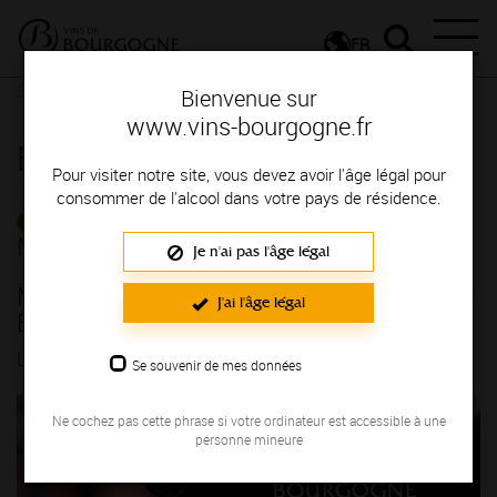
FR
Espace Professionnels
Détail d'un évenement
Bienvenue sur
www.vins-bourgogne.fr
Espace Professionnels
Pour visiter notre site, vous devez avoir l'âge légal pour
consommer de l'alcool dans votre pays de résidence.
CALENDRIER DE
MANIFESTATIONS
Je n'ai pas l'âge légal
MULTI PAYS - Rendez-vous avec les vins de
J'ai l'âge légal
Bourgogne - BOUZERON
LE 19/03/2025
Se souvenir de mes données
Ne cochez pas cette phrase si votre ordinateur est accessible à une
personne mineure