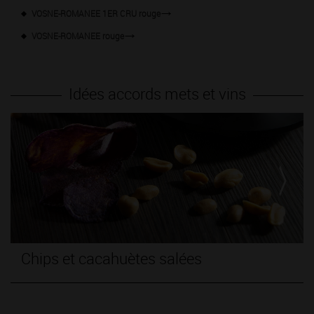
VOSNE-ROMANEE 1ER CRU rouge
VOSNE-ROMANEE rouge
Idées accords mets et vins
ips et cacahuètes salées
Ile Fl