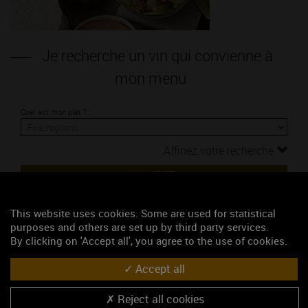
Je recherche un vin qui convienne à
mon menu
Quel est mon plat ? :
Affinez votre recherche
VALIDEZ
This website uses cookies. Some are used for statistical
Liste des vins qui s'accorde avec votre
purposes and others are set up by third party services.
By clicking on 'Accept all', you agree to the use of cookies.
plat
Accept all
AUXEY-DURESSES 1ER CRU rouge
Reject all cookies
AUXEY-DURESSES rouge