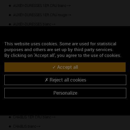
AUXEY-DURESSES 1ER CRU blanc
AUXEY-DURESSES 1ER CRU rouge
AUXEY-DURESSES blanc
AUXEY-DURESSES rouge
BEAUNE 1ER CRU rouge
This website uses cookies. Some are used for statistical
purposes and others are set up by third party services.
BEAUNE rouge
By clicking on 'Accept all', you agree to the use of cookies.
BLAGNY 1ER CRU rouge
Accept all
BLAGNY rouge
Reject all cookies
BOURGOGNE CHITRY blanc
BOURGOGNE HAUTES-CÔTES DE BEAUNE blanc
Personalize
BOURGOGNE HAUTES-CÔTES DE NUITS blanc
BOUZERON blanc
CHABLIS 1ER CRU blanc
CHABLIS blanc