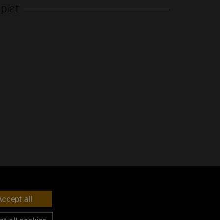
 plat
ccept all