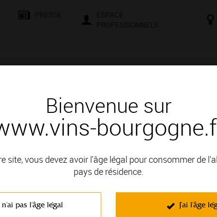
PRESSE
ESPACE
PROFESSIONNELS
& SAVOIR-FAIRE
CONSEILS ET DÉGUSTATION
VISITES E
Bienvenue sur
www.vins-bourgogne.f
n pour chaque plat
Je recherche un vin qui convienne à mon menu
convienne à mon menu
re site, vous devez avoir l'âge légal pour consommer de l'
er un bon repas.
pays de résidence.
s suggestions de vins. Plusieurs propositions vous permettront d’
 n'ai pas l'âge légal
J'ai l'âge lé