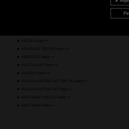
Rejec
CHASSAGNE-MONTRACHET 1ER CRU blanc
CHASSAGNE-MONTRACHET blanc
Pe
CHEVALIER-MONTRACHET blanc
CORTON-CHARLEMAGNE blanc
CRIOTS-BATARD-MONTRACHET blanc
MÂCON rouge
MEURSAULT 1ER CRU blanc
MEURSAULT blanc
MONTRACHET blanc
MUSIGNY blanc
PULIGNY-MONTRACHET 1ER CRU blanc
PULIGNY-MONTRACHET blanc
SAINT-AUBIN 1ER CRU blanc
SAINT-AUBIN blanc