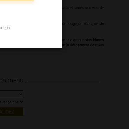
es, découvrez comment les
arômes
délicats et variés des vins de
 des vins de Bourgogne.
es
84 Appellations d’Origine Contrôlée
,
en rouge, en blanc, en vin
mineure
de trinquer avec eux. Vous goûterez l’harmonie de ces
vins blancs
 unique. Vous vous laisserez séduire par la délicatesse des vins
 mon menu
re recherche
ALIDEZ