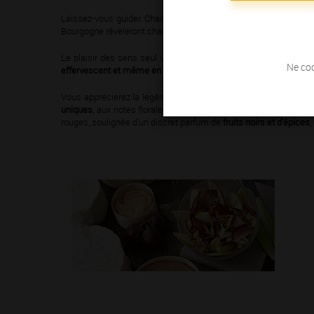
Laissez-vous guider. Chaque recette, chaque accord avec un vin
Bourgogne révèleront chacune de vos recettes. Nul besoin d’être 
Le plaisir des sens seul vous fera vivre toutes sortes d’émot
Ne coc
effervescent et même en rosé,
les vins de Bourgogne, gourmands
Vous apprécierez la légèreté des bulles du
Crémant de Bourgo
uniques
, aux notes florales et
aux arômes de fruits frais et d’
rouges, soulignée d’un discret parfum de
fruits noirs et d’épices
,