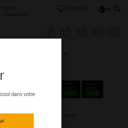
ESPACE
EXTRANET
FR
FORMATEURS
N BOURGOGNE
ACTUALITÉS
r
Twitter is
Facebook is
disabled.
disabled.
alcool dans votre
Accept
Accept
explorer notre vignoble à votre guise !
gal