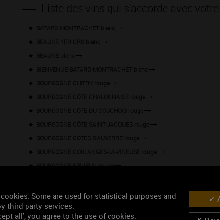
Liste des vins qui s'accorde avec votre
BATARD MONTRACHET blanc
BEAUNE 1ER CRU blanc
BEAUNE blanc
BIENVENUE-BATARD-MONTRACHET blanc
BOURGOGNE CHITRY rouge
BOURGOGNE CÔTE CHALONNAISE rouge
BOURGOGNE CÔTE DU COUCHOIS rouge
BOURGOGNE CÔTE SAINT-JACQUES rouge
BOURGOGNE COTES D'AUXERRE rouge
BOURGOGNE COULANGES-LA-VINEUSE rouge
BOURGOGNE EPINEUIL rouge
BOURGOGNE PASSE-TOUT-GRAINS rouge
BOURGOGNE rouge
 cookies. Some are used for statistical purposes and
A
y third party services.
CHABLIS GRAND CRU blanc
ept all', you agree to the use of cookies.