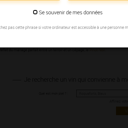
 vous dévoileront toute la subtilité des
vins de Bourgogne.
Au fil de vos envi
Se souvenir de mes données
un initié pour savourer l’exceptionnelle
diversité aromatique
, si caractéristique
ions. Vous serez étonné à la vue de toutes les combinaisons possibles. Avec s
hez pas cette phrase si votre ordinateur est accessible à une personne 
, aiment se marier à tous les types de cuisines, en France et dans le monde.
gne
, dont la fraîcheur et la délicatesse feront la joie de vos amis au moment 
agrumes
. Nés du
Chardonnay
, ils puisent dans chaque parcelle leur personnalité
 reflet du mariage parfait entre un terroir et un cépage, le
Pinot Noir
.
Je recherche un vin qui convienne à
Quel est mon plat ? :
Affinez vot
V