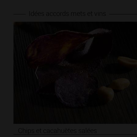
Idées accords mets et vins
acahuètes salées