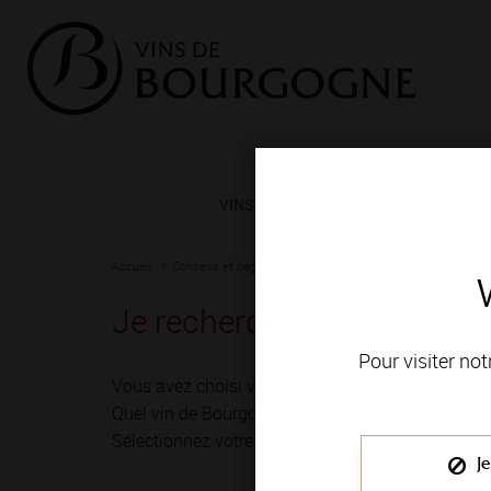
VINS ET TERROIRS
VIGNERONS 
Accueil
Conseils et dégustation
Les meilleurs accords
Un vi
Je recherche un vin qui 
Pour visiter not
Vous avez choisi vos recettes, vous allez mitonn
Quel vin de Bourgogne devez-vous choisir ?
Sélectionnez votre type de plat pour accéder à no
Je