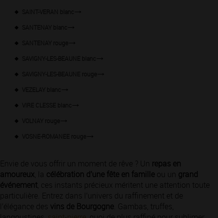
SAINT-VERAN blanc
SANTENAY blanc
SANTENAY rouge
SAVIGNY-LES-BEAUNE blanc
SAVIGNY-LES-BEAUNE rouge
VEZELAY blanc
VIRE CLESSE blanc
VOLNAY rouge
VOSNE-ROMANEE rouge
Envie de vous offrir un moment de rêve ? Un
repas en
amoureux
, la
célébration d’une fête en famille
ou un
grand
événement
, ces instants précieux méritent une attention toute
particulière. Entrez dans l’univers du raffinement et de
l’élégance des
vins de Bourgogne
. Gambas, truffes,
langoustines,
saint-pierre
, quoi de plus raffiné pour sublimer