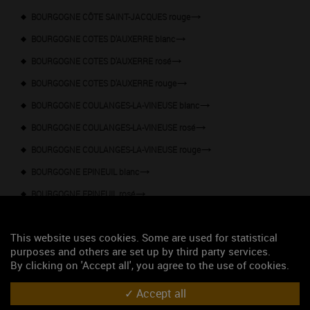
BOURGOGNE CÔTE SAINT-JACQUES rouge
BOURGOGNE COTES D'AUXERRE blanc
BOURGOGNE COTES D'AUXERRE rosé
BOURGOGNE COTES D'AUXERRE rouge
BOURGOGNE COULANGES-LA-VINEUSE blanc
BOURGOGNE COULANGES-LA-VINEUSE rosé
BOURGOGNE COULANGES-LA-VINEUSE rouge
BOURGOGNE EPINEUIL blanc
BOURGOGNE EPINEUIL rosé
BOURGOGNE EPINEUIL rouge
This website uses cookies. Some are used for statistical
BOURGOGNE HAUTES-CÔTES DE BEAUNE blanc
purposes and others are set up by third party services.
BOURGOGNE HAUTES-CÔTES DE BEAUNE rosé
By clicking on 'Accept all', you agree to the use of cookies.
BOURGOGNE HAUTES-CÔTES DE BEAUNE rouge
Accept all
BOURGOGNE HAUTES-CÔTES DE NUITS blanc