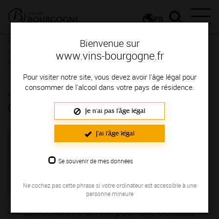
FR
Conseils et dégustation
Les meilleurs accords
Un vin pour
Bienvenue sur
chaque occasion
Je recherche un vin pour une occasion
www.vins-bourgogne.fr
particulière
Pour visiter notre site, vous devez avoir l'âge légal pour
Je recherche un vin pour une
consommer de l'alcool dans votre pays de résidence.
occasion particulière
Je n'ai pas l'âge légal
J'ai l'âge légal
Se souvenir de mes données
Ne cochez pas cette phrase si votre ordinateur est accessible à une
personne mineure
Je recherche un vin pour une occasion