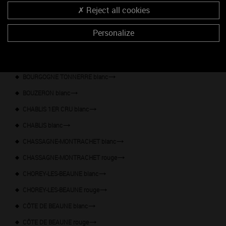
Reject all cookies
BOURGOGNE HAUTES-CÔTES DE NUITS rosé
BOURGOGNE HAUTES-CÔTES DE NUITS rouge
Personalize
BOURGOGNE rosé
BOURGOGNE rouge
BOURGOGNE TONNERRE blanc
BOUZERON blanc
CHABLIS 1ER CRU blanc
CHABLIS blanc
CHASSAGNE-MONTRACHET blanc
CHASSAGNE-MONTRACHET rouge
CHOREY-LES-BEAUNE blanc
CHOREY-LES-BEAUNE rouge
CÔTE DE BEAUNE blanc
CÔTE DE BEAUNE rouge