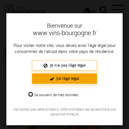
FR
Conseils et dégustation
Les meilleurs accords
Recettes
Bienvenue sur
insolites et revisitées
Viandes revisitées
Des viandes revisitées,
www.vins-bourgogne.fr
pour faire voyager vos invités
Pour visiter notre site, vous devez avoir l'âge légal pour
Blanc de volaille, façon wok aux
consommer de l'alcool dans votre pays de résidence.
légumes croquants et sauce
Je n'ai pas l'âge légal
soja
J'ai l'âge légal
Se souvenir de mes données
Ne cochez pas cette phrase si votre ordinateur est accessible à une
personne mineure