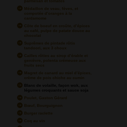
parmesan et tomates
Médaillon de veau, fèves, et
compotée d’oranges à la
cardamome
Côte de boeuf en croûte, d’épices
au café, pulpe de patate douce au
chocolat
Suprêmes de pintade rôtis
tandoori, aux 3 choux
Cailles rôties au sirop d’érable et
genièvre, polenta crémeuse aux
fruits secs
Magret de canard au miel d’épices,
crème de pois chiche au cumin
Blanc de volaille, façon wok, aux
légumes croquants et sauce soja
Poulet, Gaston Gérard
Bœuf, Bourguignon
Burger raclette
Coq au vin