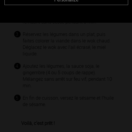
2
Faites chauffer le wok avec l’huile d’arachide,
faites revenir les légumes vivement, en
remuant sans cesse pendant 5 min.
3
Réservez les légumes dans un plat, puis
faites colorer la viande dans le wok chaud.
Déglacez le wok avec l’ail écrasé, le miel
liquide.
4
Ajoutez les légumes, la sauce soja, le
gingembre (4 ou 5 coups de rappe).
Mélangez sans arrêt sur feu vif, pendant 10
min.
5
En fin de cuisson, versez le sésame et l’huile
de sésame.
Voilà, c'est prêt !