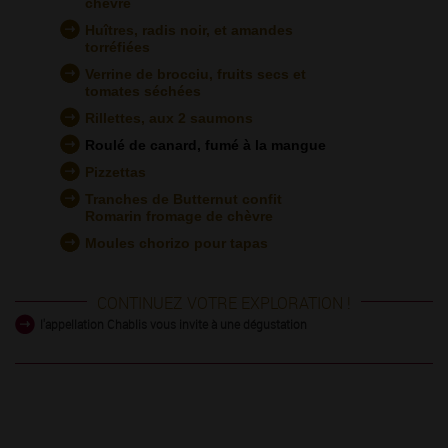
chèvre
Huîtres, radis noir, et amandes
torréfiées
Verrine de brocciu, fruits secs et
tomates séchées
Rillettes, aux 2 saumons
Roulé de canard, fumé à la mangue
Pizzettas
Tranches de Butternut confit
Romarin fromage de chèvre
Moules chorizo pour tapas
CONTINUEZ VOTRE EXPLORATION !
l'appellation Chablis vous invite à une dégustation