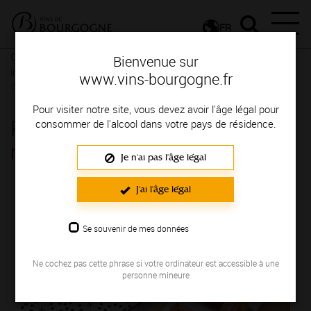
FR
Conseils et dégustation
Les meilleurs accords
Recettes
Bienvenue sur
insolites et revisitées
Tapas insolites
Egayez votre soirée avec
www.vins-bourgogne.fr
des tapas insolites !
Pour visiter notre site, vous devez avoir l'âge légal pour
Roulé de canard fumé à la
consommer de l'alcool dans votre pays de résidence.
mangue
Je n'ai pas l'âge légal
J'ai l'âge légal
Se souvenir de mes données
Ne cochez pas cette phrase si votre ordinateur est accessible à une
personne mineure