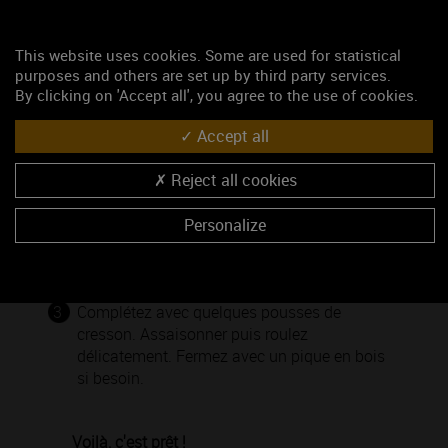
Cresson
Poivre noir
Fleur de sel
This website uses cookies. Some are used for statistical
purposes and others are set up by third party services.
By clicking on 'Accept all', you agree to the use of cookies.
Accept all
1
Épluchez la mangue. Taillez en fines
tranches puis émincez-la en grosse julienne
Reject all cookies
(lamelles).
Personalize
2
Aplatissez bien chaque tranche de canard
pour y déposer un peu de julienne de
mangue.
3
Complétez avec quelques pousses de
cresson. Assaisonner puis roulez
délicatement. Fermez avec un pique en bois
si besoin.
Voilà, c'est prêt !