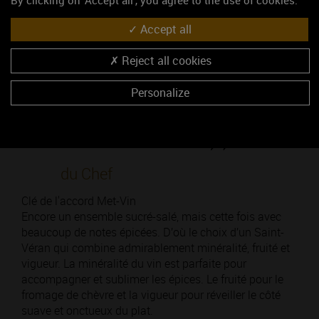
By clicking on 'Accept all', you agree to the use of cookies.
4
Pour accompagner ce millefeuille, quelques
gouttes de crème de vinaigre balsamique
Accept all
dans une coupelle, pour « faire trempette ».
Reject all cookies
Voilà, c'est prêt !
Personalize
Le mot
du Chef
Clé de l'accord Met-Vin
Encore un ensemble sucré-salé, mais cette fois avec
beaucoup de notes épicées. D’où le choix d’un Saint-
Véran qui combine admirablement minéralité, fruité et
vigueur. La minéralité du vin est parfaite pour
accompagner et sublimer les épices. Le fruité pour le
fromage de chèvre et la vigueur pour réveiller le côté
suave et onctueux du plat.