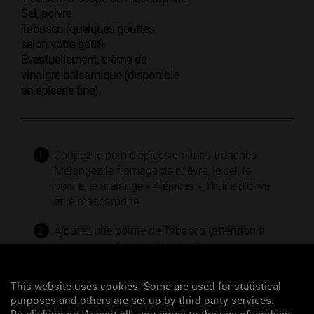
Sel, poivre
Tabasco (quelques gouttes,
selon votre goût)
Éventuellement, crème de
vinaigre balsamique (disponible
en épicerie fine)
1
Coupez le pain d’épices en fines tranches.
Mélangez le fromage de chèvre, le sel, le
poivre, le mélange « 4 épices », l’huile d’olive
et le mascarpone.
2
Ajoutez une pointe de Tabasco (attention à
ne pas vous laisser distraire !).
3
Montez les millefeuilles en intercalant le
This website uses cookies. Some are used for statistical
fromage de chèvre.
purposes and others are set up by third party services.