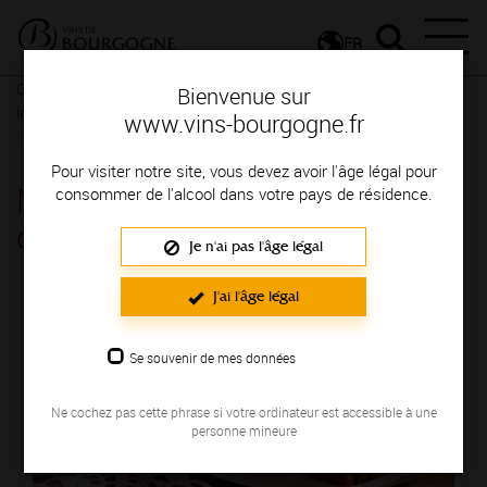
FR
Conseils et dégustation
Les meilleurs accords
Recettes
Bienvenue sur
insolites et revisitées
Recettes végétariennes
Recettes
www.vins-bourgogne.fr
végétariennes
Pour visiter notre site, vous devez avoir l'âge légal pour
Millefeuille de pain d’épices et
consommer de l'alcool dans votre pays de résidence.
chèvre
Je n'ai pas l'âge légal
J'ai l'âge légal
Se souvenir de mes données
Ne cochez pas cette phrase si votre ordinateur est accessible à une
personne mineure