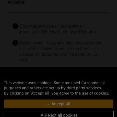
noisettes
1
Épluchez les panais, coupez-les en
morceaux. Épluchez et émincez l’échalote.
2
Faites revenir les panais dans une casserole
avec l’huile d’olive, ajoutez les échalotes.
Laissez compoter doucement pendant 5 à 7
min.
3
Puis complétez avec le bouillon, la cannelle,
sel et poivre. Laissez cuire 20 à 30 min.
Pendant ce temps, dorez les tranches de
This website uses cookies. Some are used for statistical
purposes and others are set up by third party services.
pancetta dans une poêle.
By clicking on 'Accept all', you agree to the use of cookies.
4
Passez au mixer (ou mieux, au blender) les
Accept all
panais cuits avec la crème, jusqu’à ce que le
mélange devienne onctueux.
Reject all cookies