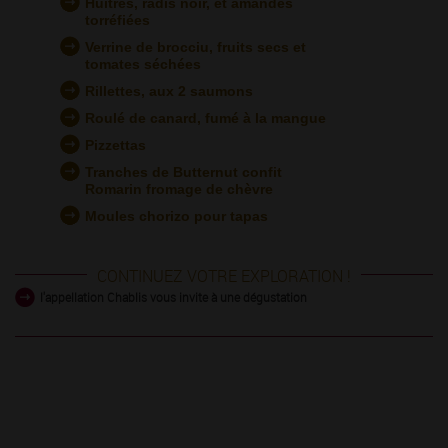
Huîtres, radis noir, et amandes
torréfiées
Verrine de brocciu, fruits secs et
tomates séchées
Rillettes, aux 2 saumons
Roulé de canard, fumé à la mangue
Pizzettas
Tranches de Butternut confit
Romarin fromage de chèvre
Moules chorizo pour tapas
CONTINUEZ VOTRE EXPLORATION !
l'appellation Chablis vous invite à une dégustation