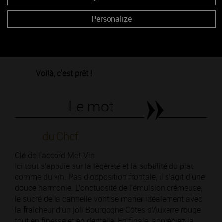
5
Servez avec la pancetta grillée, finissez avec
Personalize
un filet d’huile de noisette et une pincée de
cannelle (et éventuellement quelques
noisettes concassées).
Voilà, c'est prêt !
Le mot
du Chef
Clé de l'accord Met-Vin
Ici tout s’appuie sur la légèreté et la subtilité du plat,
comme du vin. Pas d’opposition frontale, il s’agit d’une
douce harmonie. L’onctuosité de l’émulsion crémeuse,
le sucré de la cannelle vont se marier idéalement avec
la fraîcheur d’un joli Bourgogne Côtes d’Auxerre rouge
tout en finesse et en dentelle. En finale, appréciez la