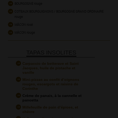
BOURGOGNE rouge
COTEAUX BOURGUIGNONS / BOURGOGNE GRAND ORDINAIRE
rouge
MÂCON rosé
MÂCON rouge
TAPAS INSOLITES
Carpaccio de betterave et Saint
Jacques, huile de pistache et
vanille
Mini-pizzas au confit d’oignons
rouges, escargots et raisins de
Corinthe
Crème de panais, à la cannelle et
pancetta
Millefeuille de pain d’épices, et
chèvre