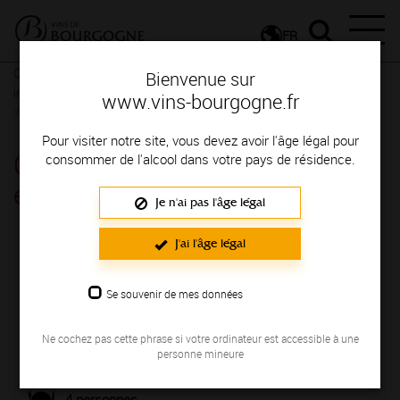
FR
Conseils et dégustation
Les meilleurs accords
Recettes
Bienvenue sur
insolites et revisitées
Recettes végétariennes
Recettes
www.vins-bourgogne.fr
végétariennes
Pour visiter notre site, vous devez avoir l'âge légal pour
Crème de panais à la cannelle
consommer de l'alcool dans votre pays de résidence.
et pancetta
Je n'ai pas l'âge légal
J'ai l'âge légal
Se souvenir de mes données
Ne cochez pas cette phrase si votre ordinateur est accessible à une
personne mineure
4 personnes