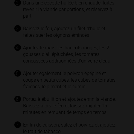
2
Dans une cocotte huilée bien chaude, faites
revenir la viande par portions, et réservez à
part.
3
Baissez le feu, ajoutez un filet d’huile et
faites suer les oignons émincés
4
Ajoutez le maïs, les haricots rouges, les 2
gousses d’ail épluchées, les tomates
concassées additionnées d’un verre d’eau.
5
Ajouter également le poivron épépiné et
coupé en petits cubes, les cubes de tomates
fraîches, le piment et le cumin.
6
Portez à ébullition et ajoutez enfin la viande.
Baissez alors le feu et laissez mijoter 15
minutes en remuant de temps en temps.
7
En fin de cuisson, salez et poivrez et ajoutez
le trait de tabasco.