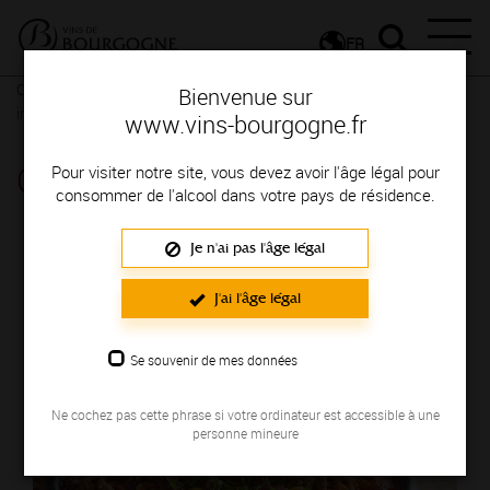
FR
Conseils et dégustation
Les meilleurs accords
Recettes
Bienvenue sur
insolites et revisitées
Recettes du monde
Recettes du monde
www.vins-bourgogne.fr
Chili con carne
Pour visiter notre site, vous devez avoir l'âge légal pour
consommer de l'alcool dans votre pays de résidence.
Je n'ai pas l'âge légal
J'ai l'âge légal
Se souvenir de mes données
Ne cochez pas cette phrase si votre ordinateur est accessible à une
personne mineure