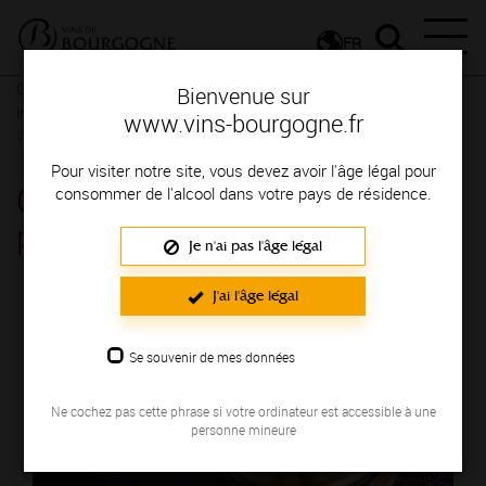
FR
Conseils et dégustation
Les meilleurs accords
Recettes
Bienvenue sur
insolites et revisitées
Entrées surprenantes
Des entrées
www.vins-bourgogne.fr
surprenantes, pour ravir le palais des gourmets
Pour visiter notre site, vous devez avoir l'âge légal pour
Crème brûlée au foie gras et
consommer de l'alcool dans votre pays de résidence.
pop corn
Je n'ai pas l'âge légal
J'ai l'âge légal
Se souvenir de mes données
Ne cochez pas cette phrase si votre ordinateur est accessible à une
personne mineure