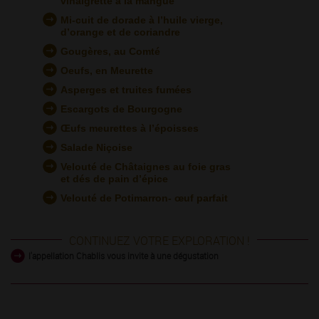
vinaigrette à la mangue
Mi-cuit de dorade à l’huile vierge,
d’orange et de coriandre
Gougères, au Comté
Oeufs, en Meurette
Asperges et truites fumées
Escargots de Bourgogne
Œufs meurettes à l’époisses
Salade Niçoise
Velouté de Châtaignes au foie gras
et dés de pain d’épice
Velouté de Potimarron- œuf parfait
CONTINUEZ VOTRE EXPLORATION !
l'appellation Chablis vous invite à une dégustation