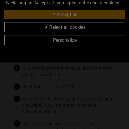
By clicking on 'Accept all', you agree to the use of cookies.
INGRÉDIENTS
Accept all
1 pâte brisée
300 gr de crème fraîche
Reject all cookies
150 gr de lardons
3 oeufs
Personalize
Fromage râpé (facultatif)
1
Disposez la pâte brisée dans une tôle à tarte
préalablement farinée.
2
Préchauffez le four à 200°C.
3
Faire revenir les lardons dans une poêle bien
chaude afin qu’ils prennent une belle
coloration. Réservez.
4
Dans un cul de poule, battez les œufs,