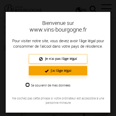
FR
Conseils et dégustation
Les meilleurs accords
Recettes
Bienvenue sur
insolites et revisitées
Au quotidien
Recettes du quotidien avec
www.vins-bourgogne.fr
un vin de Bourgogne
Pour visiter notre site, vous devez avoir l'âge légal pour
Quiche Lorraine
consommer de l'alcool dans votre pays de résidence.
Je n'ai pas l'âge légal
J'ai l'âge légal
Se souvenir de mes données
Ne cochez pas cette phrase si votre ordinateur est accessible à une
personne mineure