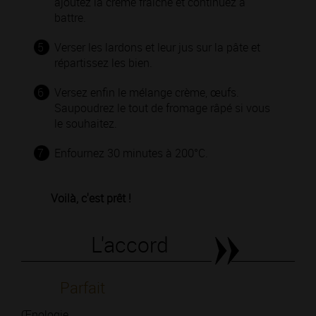
ajoutez la crème fraîche et continuez à
battre.
5
Verser les lardons et leur jus sur la pâte et
répartissez les bien.
6
Versez enfin le mélange crème, œufs.
Saupoudrez le tout de fromage râpé si vous
le souhaitez.
7
Enfournez 30 minutes à 200°C.
Voilà, c'est prêt !
L'accord
Parfait
Œnologie