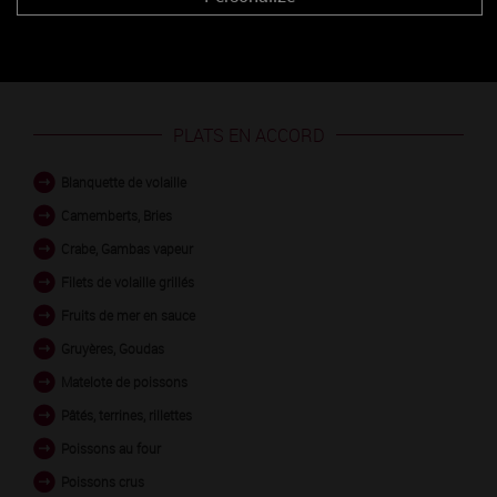
PLATS EN ACCORD
Blanquette de volaille
Camemberts, Bries
Crabe, Gambas vapeur
Filets de volaille grillés
Fruits de mer en sauce
Gruyères, Goudas
Matelote de poissons
Pâtés, terrines, rillettes
Poissons au four
Poissons crus