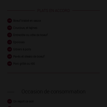
PLATS EN ACCORD
Boeuf braisé en sauce
Coucous, et tajines
Entrecôte ou côte de boeuf
Epoisses
Gibiers à poils
Pavés et steaks de boeuf
Porc grillé ou rôti
Occasion de consommation
On reçoit ce soir