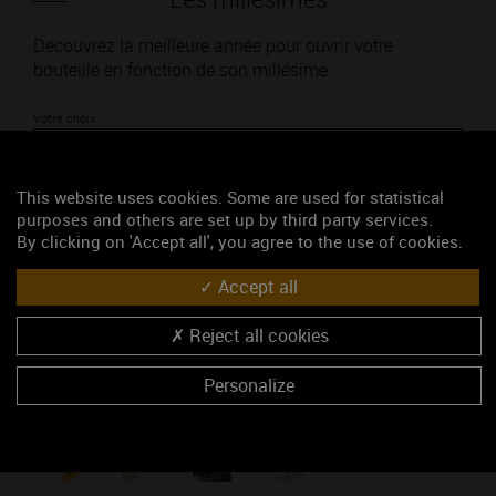
Découvrez la meilleure année pour ouvrir votre
bouteille en fonction de son millésime.
Votre choix :
This website uses cookies. Some are used for statistical
purposes and others are set up by third party services.
L'accord
By clicking on 'Accept all', you agree to the use of cookies.
Accept all
Parfait
Reject all cookies
Œnologie
Conseil de dégustation
Personalize
Découvrez les arômes du MARANGES 1ER CRU rouge