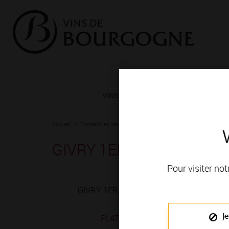
VINS ET TERROIRS
VIGNERONS 
Accueil
Conseils et dégustation
Les meilleurs accords
Fiche
GIVRY 1ER CRU blanc
Pour visiter not
GIVRY 1ER CRU blanc est produit en VIGN
Je
PLATS EN ACCORD