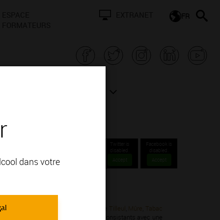
ESPACE
EXTRANET
FR
FORMATEURS
N BOURGOGNE
ACTUALITÉS
r
Twitter is
Facebook is
disabled.
disabled.
alcool dans votre
Accept
Accept
 Communales 1er cru.
gal
donnay; vous apprécierez ses arômes de
Tilleul
,
Mûre
,
Tabac
esse de leur bouquet, ce sont des vins consistants avec une