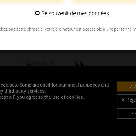
certaine onctuosité en bouche mais également beaucoup de fraîcheur 
Se souvenir de mes données
Les millésimes
hez pas cette phrase si votre ordinateur est accessible à une personne 
Découvrez la meilleure année pour ouvrir votre bouteille en fonction de
Votre choix :
L'accord
Œnologie
Parfait
 cookies. Some are used for statistical purposes and
A
Conseil de dégustation
y third party services.
ept all', you agree to the use of cookies.
Découvrez les arômes du GIVRY 1ER CRU blanc
Rejec
Pe