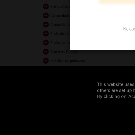
Blanquette de volaille
Camemberts, Bries
Crabe, Gambas vapeur
Ne coc
Filets de volaille grillés
Fruits de mer en sauce
Gruyères, Goudas
Matelote de poissons
Pâtés, terrines, rillettes
Poissons au four
This website uses
Poissons crus
others are set up b
By clicking on 'Acc
Veau en sauce
Occasion de
consommation