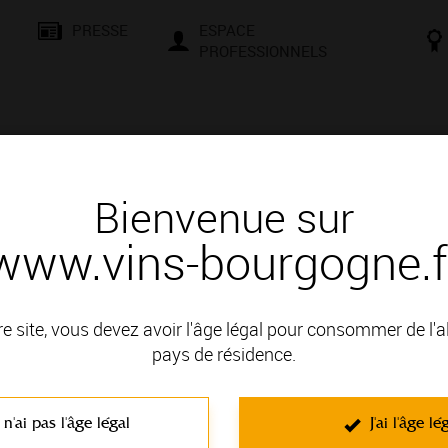
PRESSE
ESPACE
PROFESSIONNELS
& SAVOIR-FAIRE
CONSEILS ET DÉGUSTATION
VISITES E
Bienvenue sur
www.vins-bourgogne.f
 d'un vin
re site, vous devez avoir l'âge légal pour consommer de l'
pays de résidence.
OBLE DE LA CÔTE CHALONNAISE; il fait partie des Appellations
 n'ai pas l'âge légal
J'ai l'âge lé
C'est un vin blanc non effervescent élaboré à partir du cépage Char
blond
,
Caramel
,
Fut de chene
,
Cèdre
,
Girofle
. Caractérisés par la rich