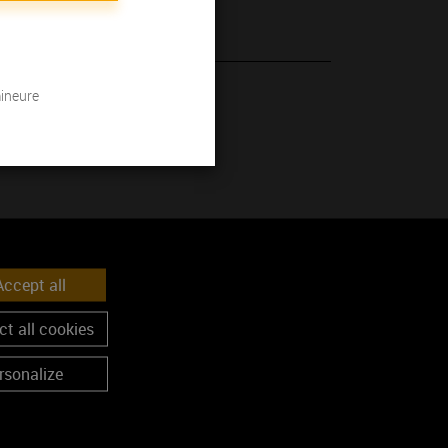
de goût.
mineure
 son millésime.
ccept all
t all cookies
rsonalize