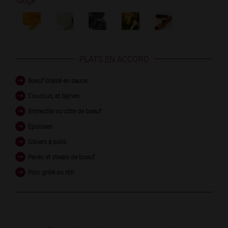
rouge
PLATS EN ACCORD
Boeuf braisé en sauce
Coucous, et tajines
Entrecôte ou côte de boeuf
Epoisses
Gibiers à poils
Pavés et steaks de boeuf
Porc grillé ou rôti