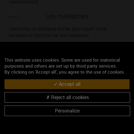
vieillissement..
Les millésimes
Découvrez la meilleure année pour ouvrir votre
bouteille en fonction de son millésime.
Votre choix :
This website uses cookies. Some are used for statistical
purposes and others are set up by third party services.
By clicking on 'Accept all', you agree to the use of cookies.
L'accord
Accept all
Reject all cookies
Parfait
Personalize
Œnologie
Conseil de dégustation
Découvrez les arômes du ALOXE-CORTON 1ER CRU