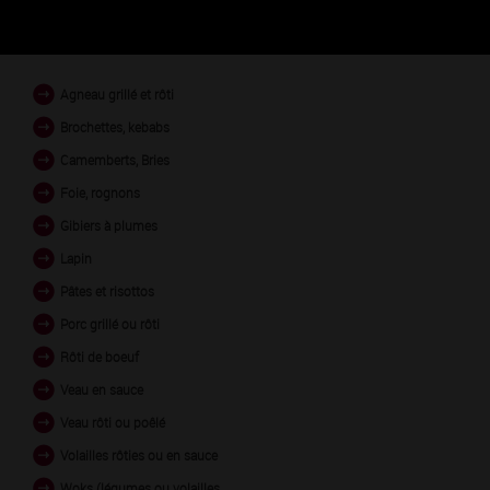
PLATS EN ACCORD
Agneau grillé et rôti
Brochettes, kebabs
Camemberts, Bries
Foie, rognons
Gibiers à plumes
Lapin
Pâtes et risottos
Porc grillé ou rôti
Rôti de boeuf
Veau en sauce
Veau rôti ou poêlé
Volailles rôties ou en sauce
Woks (légumes ou volailles