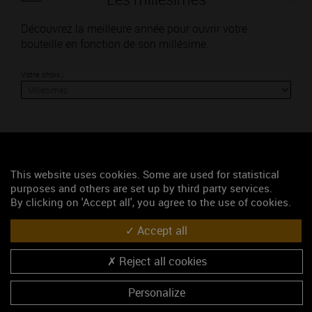
Découvrez la meilleure année pour ouvrir votre
bouteille en fonction de son millésime.
Votre choix :
L'accord
This website uses cookies. Some are used for statistical
purposes and others are set up by third party services.
Parfait
By clicking on 'Accept all', you agree to the use of cookies.
Œnologie
Accept all
Conseil de dégustation
Reject all cookies
Découvrez les arômes du VOLNAY 1ER CRU rouge
Personalize