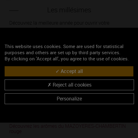
Les millésimes
Découvrez la meilleure année pour ouvrir votre
bouteille en fonction de son millésime.
Votre choix :
This website uses cookies. Some are used for statistical
purposes and others are set up by third party services.
By clicking on 'Accept all', you agree to the use of cookies.
Accept all
L'accord
Reject all cookies
Parfait
Personalize
Œnologie
Conseil de dégustation
Découvrez les arômes du MAZOYERES-CHAMBERTIN
rouge