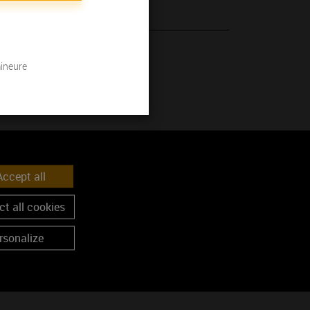
 son millésime.
mineure
ccept all
t all cookies
rsonalize