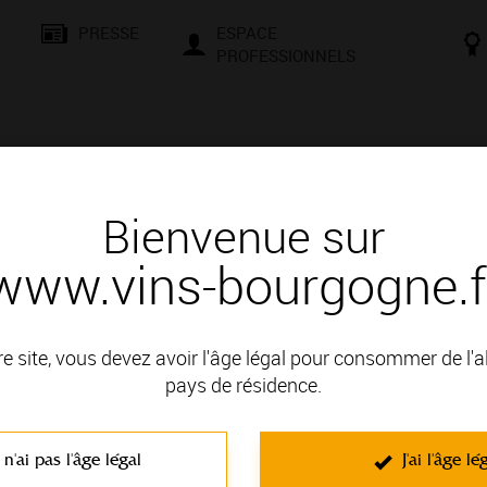
PRESSE
ESPACE
PROFESSIONNELS
& SAVOIR-FAIRE
CONSEILS ET DÉGUSTATION
VISITES E
Bienvenue sur
www.vins-bourgogne.f
 d'un vin
e
re site, vous devez avoir l'âge légal pour consommer de l'
pays de résidence.
IGNOBLE DE LA CÔTE DE BEAUNE; il fait partie des Appellatio
 n'ai pas l'âge légal
J'ai l'âge lé
C'est un vin rouge non effervescent élaboré à partir du cépage Pinot
seche
. Vins robustes aux arômes de petits fruits sauvages. Ils s'épano