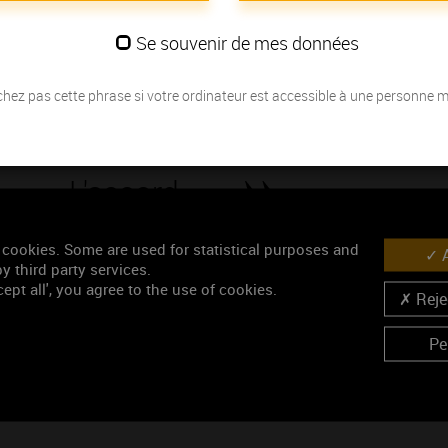
Les millésimes
Se souvenir de mes données
Découvrez la meilleure année pour ouvrir votre bouteille en fonction de
hez pas cette phrase si votre ordinateur est accessible à une personne 
Votre choix :
L'accord
Œnologie
Parfait
 cookies. Some are used for statistical purposes and
A
y third party services.
Conseil de dégustation
ept all', you agree to the use of cookies.
Rejec
Découvrez les arômes du SANTENAY 1ER CRU rouge
Pe