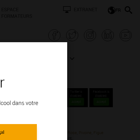
ESPACE
EXTRANET
FR
FORMATEURS
N BOURGOGNE
ACTUALITÉS
r
Twitter is
Facebook is
disabled.
disabled.
alcool dans votre
Accept
Accept
ns Communales 1er cru.
gal
 Noir; vous apprécierez ses arômes de
Rose
,
Pivoine
,
Figue
uissent après 3 à 5 ans de vieillissement..