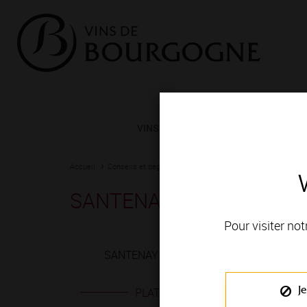
VINS ET TERROIRS
VIGNERONS 
Accueil
Conseils et dégustation
Les meilleurs accords
Fiche
SANTENAY 1ER CRU roug
Pour visiter not
SANTENAY 1ER CRU rouge est produit en V
Je
PLATS EN ACCORD