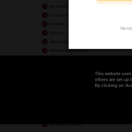
Boeuf braisé en sauce
Coucous, et tajines
Entrecôte ou côte de boeuf
Ne coc
Epoisses
Gibiers à poils
Pavés et steaks de boeuf
Porc grillé ou rôti
This website uses
others are set up b
Occasion de
By clicking on 'Acc
consommation
On reçoit ce soir
On ne peut pas venir les mains vides
Les grands moments