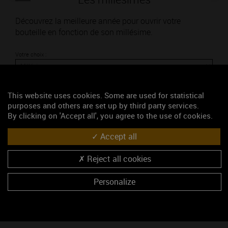
Découvrez la meilleure année pour ouvrir votre
bouteille en fonction de son millésime.
Votre choix :
This website uses cookies. Some are used for statistical
purposes and others are set up by third party services.
L'accord
By clicking on 'Accept all', you agree to the use of cookies.
Accept all
Parfait
Reject all cookies
Œnologie
Conseil de dégustation
Personalize
Découvrez les arômes du FIXIN rouge