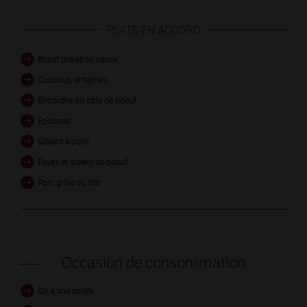
PLATS EN ACCORD
Boeuf braisé en sauce
Coucous, et tajines
Entrecôte ou côte de boeuf
Epoisses
Gibiers à poils
Pavés et steaks de boeuf
Porc grillé ou rôti
Occasion de consommation
On a une soirée